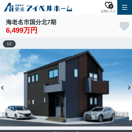
0
お気に入り
海老名市国分北7期
6,499万円
1
/
2