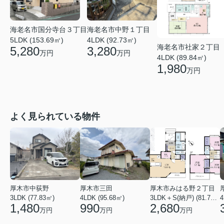
海老名市中野１丁目
海老名市国分寺台３丁目
4LDK (92.73㎡)
5LDK (153.69㎡)
海老名市社家２丁目
3,280
5,280
万円
万円
4LDK (89.84㎡)
1,980
万円
よく見られている物件
厚木市中荻野
厚木市三田
厚木市みはる野２丁目
3LDK (77.83㎡)
4LDK (95.68㎡)
3LDK＋S(納戸) (81.79㎡)
1,480
990
2,680
万円
万円
万円