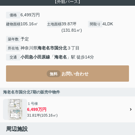
【外観パース】
6,499万円
価格
105.16㎡
39.87坪
4LDK
建物面積
土地面積
間取り
(131.81㎡)
予定
築年数
神奈川県
海老名市
国分北
３丁目
所在地
小田急小田原線
「
海老名
」駅 徒歩14分
交通
お問い合わせ
無料
海老名市国分北7期の販売中物件
１号棟
6,499万円
31.81坪(105.16㎡)
周辺施設