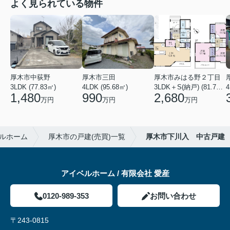
よく見られている物件
厚木市中荻野
厚木市三田
厚木市みはる野２丁目
3LDK (77.83㎡)
4LDK (95.68㎡)
3LDK＋S(納戸) (81.79㎡)
1,480
990
2,680
万円
万円
万円
ルホーム
厚木市の戸建(売買)一覧
厚木市下川入 中古戸建
アイベルホーム / 有限会社 愛産
0120-989-353
お問い合わせ
〒243-0815