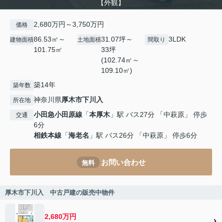
【外観】
2,680万円～3,750万円
価格
86.53㎡～
31.07坪～
3LDK
建物面積
土地面積
間取り
101.75㎡
33坪
(102.74㎡～
109.10㎡)
築14年
築年数
神奈川県
厚木市
下川入
所在地
小田急小田原線
「
本厚木
」駅 バス27分 「中萩原」 停歩
交通
6分
相鉄本線
「
海老名
」駅 バス26分 「中萩原」 停歩6分
お問い合わせ
無料
厚木市下川入 中古戸建の販売中物件
2,680万円