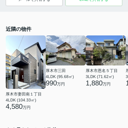
近隣の物件
厚木市三田
厚木市恩名５丁目
4LDK (95.68㎡)
3
3LDK (71.62㎡)
990
1,880
万円
万円
厚木市妻田南１丁目
4LDK (104.33㎡)
4,580
万円