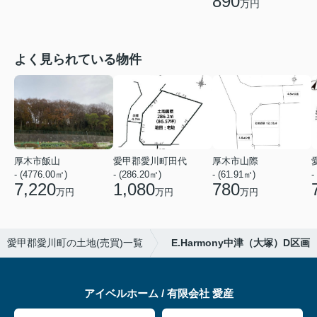
890
万円
よく見られている物件
厚木市飯山
愛甲郡愛川町田代
厚木市山際
- (4776.00㎡)
- (286.20㎡)
- (61.91㎡)
-
7,220
1,080
780
万円
万円
万円
愛甲郡愛川町の土地(売買)一覧
E.Harmony中津（大塚）D区画
アイベルホーム / 有限会社 愛産