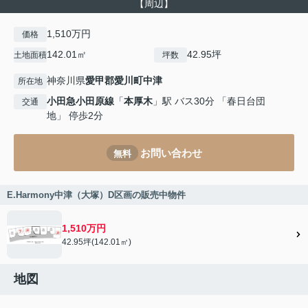
【周辺】
1,510万円
価格
142.01㎡
42.95坪
土地面積
坪数
神奈川県
愛甲郡愛川町
中津
所在地
小田急小田原線
「
本厚木
」駅 バス30分 「春日台団
交通
地」 停歩2分
お問い合わせ
無料
E.Harmony中津（大塚）D区画の販売中物件
1,510万円
42.95坪(142.01㎡)
地図