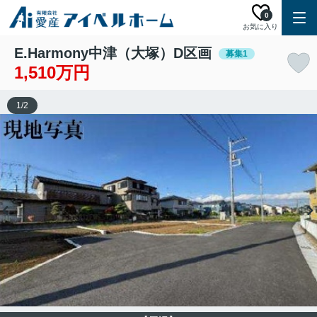
0
お気に入り
E.Harmony中津（大塚）D区画
募集1
1,510万円
1
/
2