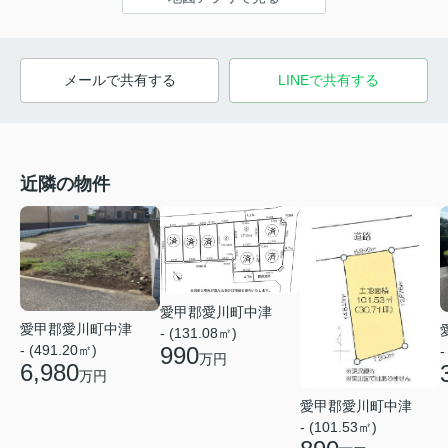
メールで共有する
LINEで共有する
近隣の物件
愛甲郡愛川町中津
愛甲郡愛川町中津
- (131.08㎡)
990
- (491.20㎡)
-
万円
6,980
万円
愛甲郡愛川町中津
- (101.53㎡)