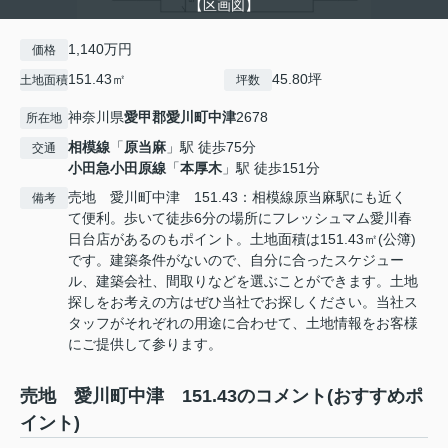
【区画図】
1,140万円
価格
151.43㎡
45.80坪
土地面積
坪数
神奈川県
愛甲郡愛川町
中津
2678
所在地
相模線
「
原当麻
」駅 徒歩75分
交通
小田急小田原線
「
本厚木
」駅 徒歩151分
売地 愛川町中津 151.43：相模線原当麻駅にも近く
備考
て便利。歩いて徒歩6分の場所にフレッシュマム愛川春
日台店があるのもポイント。土地面積は151.43㎡(公簿)
です。建築条件がないので、自分に合ったスケジュー
ル、建築会社、間取りなどを選ぶことができます。土地
探しをお考えの方はぜひ当社でお探しください。当社ス
タッフがそれぞれの用途に合わせて、土地情報をお客様
にご提供して参ります。
売地 愛川町中津 151.43のコメント(おすすめポ
イント)