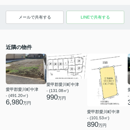
メールで共有する
LINEで共有する
近隣の物件
愛甲郡愛川町中津
愛甲郡愛川町中津
- (131.08㎡)
990
- (491.20㎡)
-
万円
6,980
万円
愛甲郡愛川町中津
- (101.53㎡)
890
万円