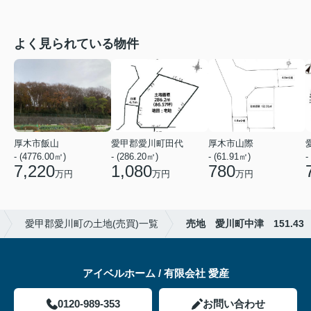
よく見られている物件
厚木市飯山
愛甲郡愛川町田代
厚木市山際
- (4776.00㎡)
- (286.20㎡)
- (61.91㎡)
-
7,220
1,080
780
万円
万円
万円
愛甲郡愛川町の土地(売買)一覧
売地 愛川町中津 151.43
アイベルホーム / 有限会社 愛産
0120-989-353
お問い合わせ