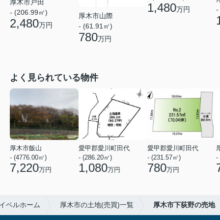
厚木市戸田
1,480
万円
-
- (206.99㎡)
厚木市山際
2,480
万円
- (61.91㎡)
780
万円
よく見られている物件
厚木市飯山
愛甲郡愛川町田代
愛甲郡愛川町田代
- (4776.00㎡)
- (286.20㎡)
- (231.57㎡)
-
7,220
1,080
780
万円
万円
万円
イベルホーム
厚木市の土地(売買)一覧
厚木市下荻野の売地