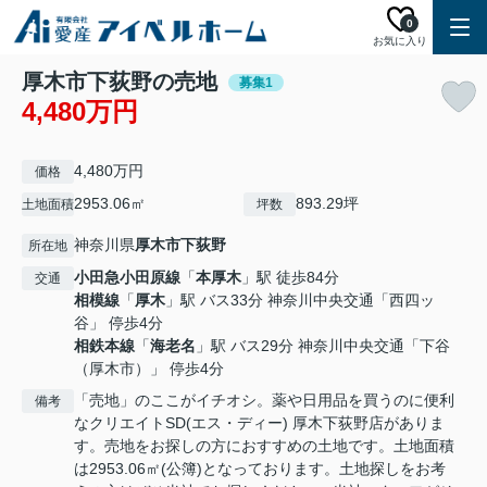
0
お気に入り
厚木市下荻野の売地
募集1
4,480万円
4,480万円
価格
2953.06㎡
893.29坪
土地面積
坪数
神奈川県
厚木市
下荻野
所在地
小田急小田原線
「
本厚木
」駅 徒歩84分
交通
相模線
「
厚木
」駅 バス33分 神奈川中央交通「西四ッ
谷」 停歩4分
相鉄本線
「
海老名
」駅 バス29分 神奈川中央交通「下谷
（厚木市）」 停歩4分
「売地」のここがイチオシ。薬や日用品を買うのに便利
備考
なクリエイトSD(エス・ディー) 厚木下荻野店がありま
す。売地をお探しの方におすすめの土地です。土地面積
は2953.06㎡(公簿)となっております。土地探しをお考