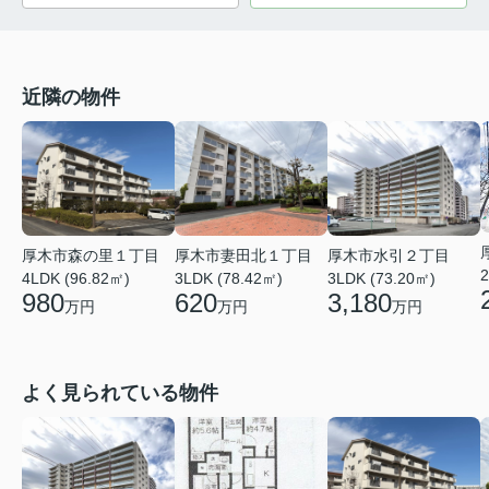
近隣の物件
厚木市森の里１丁目
厚木市妻田北１丁目
厚木市水引２丁目
2
4LDK (96.82㎡)
3LDK (78.42㎡)
3LDK (73.20㎡)
980
620
3,180
万円
万円
万円
よく見られている物件