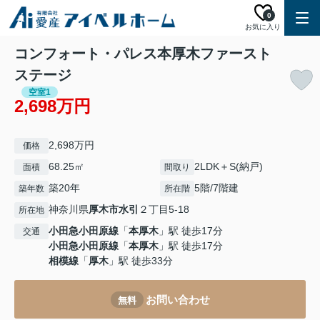
0
お気に入り
コンフォート・パレス本厚木ファースト
ステージ
空室1
2,698万円
2,698万円
価格
68.25㎡
2LDK＋S(納戸)
面積
間取り
築20年
5階/7階建
築年数
所在階
神奈川県
厚木市
水引
２丁目5-18
所在地
小田急小田原線
「
本厚木
」駅 徒歩17分
交通
小田急小田原線
「
本厚木
」駅 徒歩17分
相模線
「
厚木
」駅 徒歩33分
お問い合わせ
無料