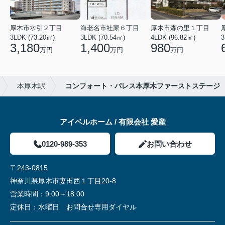
厚木市水引２丁目
海老名市社家６丁目
厚木市森の里１丁目
3LDK (73.20㎡)
3LDK (70.54㎡)
4LDK (96.82㎡)
3
3,180
1,400
980
万円
万円
万円
本厚木駅
コンフォート・パレス本厚木ファーストステージ
アイベルホーム / 有限会社 愛産
0120-989-353
お問い合わせ
〒243-0815
神奈川県厚木市妻田西１丁目20-8
営業時間：
9:00～18:00
定休日：
水曜日 お問合せ専用ダイヤル