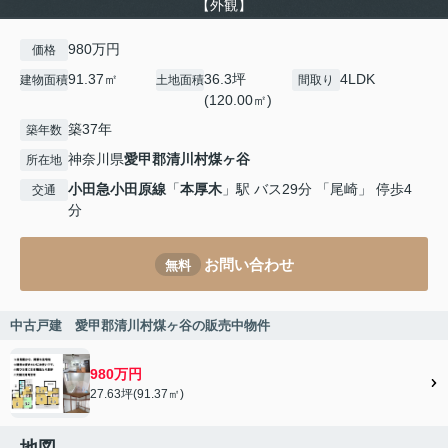
【外観】
980万円
価格
91.37㎡
36.3坪
4LDK
建物面積
土地面積
間取り
(120.00㎡)
築37年
築年数
神奈川県
愛甲郡清川村
煤ヶ谷
所在地
小田急小田原線
「
本厚木
」駅 バス29分 「尾崎」 停歩4
交通
分
お問い合わせ
無料
中古戸建 愛甲郡清川村煤ヶ谷の販売中物件
980万円
27.63坪(91.37㎡)