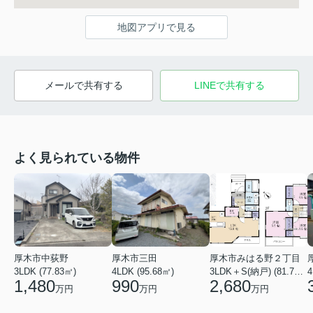
地図アプリで見る
メールで共有する
LINEで共有する
よく見られている物件
厚木市中荻野
厚木市三田
厚木市みはる野２丁目
3LDK (77.83㎡)
4LDK (95.68㎡)
3LDK＋S(納戸) (81.79㎡)
1,480
990
2,680
万円
万円
万円