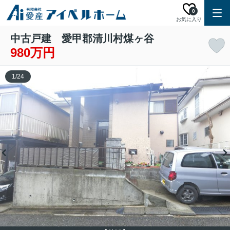
0
お気に入り
中古戸建 愛甲郡清川村煤ヶ谷
980万円
1
/
24