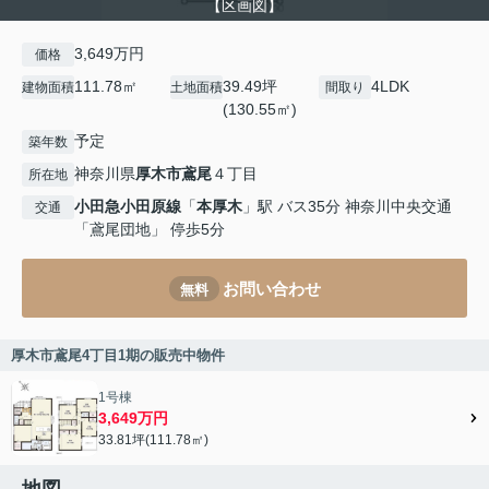
【区画図】
3,649万円
価格
111.78㎡
39.49坪
4LDK
建物面積
土地面積
間取り
(130.55㎡)
予定
築年数
神奈川県
厚木市
鳶尾
４丁目
所在地
小田急小田原線
「
本厚木
」駅 バス35分 神奈川中央交通
交通
「鳶尾団地」 停歩5分
お問い合わせ
無料
厚木市鳶尾4丁目1期の販売中物件
1号棟
3,649万円
33.81坪(111.78㎡)