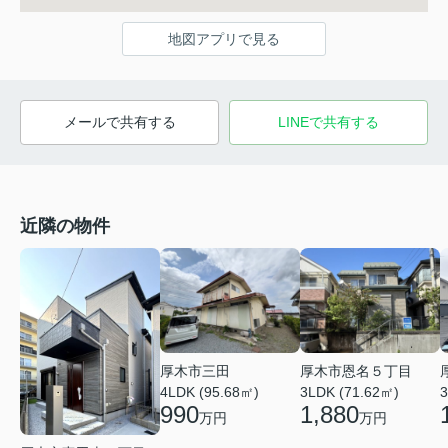
地図アプリで見る
メールで共有する
LINEで共有する
近隣の物件
厚木市三田
厚木市恩名５丁目
4LDK (95.68㎡)
3
3LDK (71.62㎡)
990
1,880
万円
万円