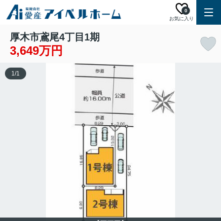
0
お気に入り
厚木市鳶尾4丁目1期
3,649万円
1
/
1