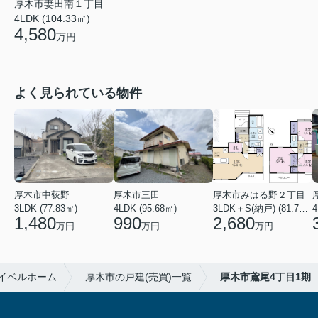
厚木市妻田南１丁目
4LDK (104.33㎡)
4,580
万円
よく見られている物件
厚木市中荻野
厚木市三田
厚木市みはる野２丁目
3LDK (77.83㎡)
4LDK (95.68㎡)
3LDK＋S(納戸) (81.79㎡)
1,480
990
2,680
万円
万円
万円
イベルホーム
厚木市の戸建(売買)一覧
厚木市鳶尾4丁目1期