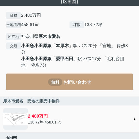
【区画図】
2,480万円
価格
458.61㎡
138.72坪
土地面積
坪数
神奈川県
厚木市
愛名
所在地
小田急小田原線
「
本厚木
」駅 バス20分 「宮地」 停歩3
交通
分
小田急小田原線
「
愛甲石田
」駅 バス17分 「毛利台団
地」 停歩7分
お問い合わせ
無料
厚木市愛名 売地の販売中物件
2,480万円
138.72坪(458.61㎡)