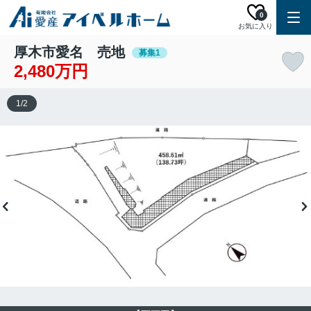
0
お気に入り
厚木市愛名 売地
募集1
2,480万円
1
/
2