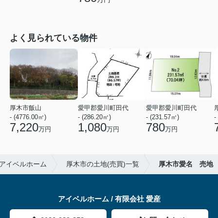
よく見られている物件
厚木市飯山
愛甲郡愛川町田代
愛甲郡愛川町田代
- (4776.00㎡)
- (286.20㎡)
- (231.57㎡)
-
7,220
1,080
780
万円
万円
万円
アイベルホーム
厚木市の土地(売買)一覧
厚木市愛名 売地
アイベルホーム / 有限会社 愛産