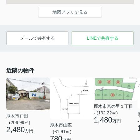
地図アプリで見る
メールで共有する
LINEで共有する
近隣の物件
厚木市宮の里１丁目
- (132.22㎡)
厚木市戸田
1,480
万円
-
- (206.99㎡)
厚木市山際
2,480
万円
- (61.91㎡)
780
万円