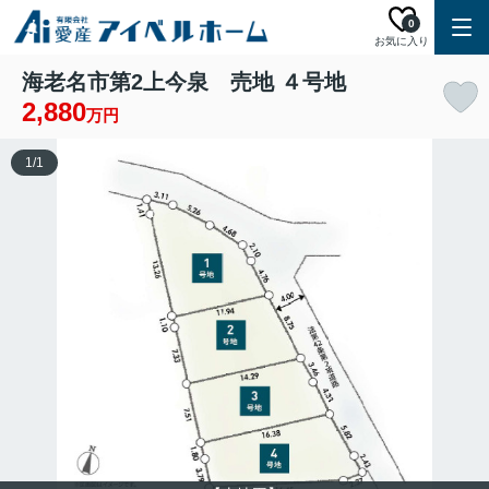
0
お気に入り
海老名市第2上今泉 売地 ４号地
2,880
万円
1
/
1