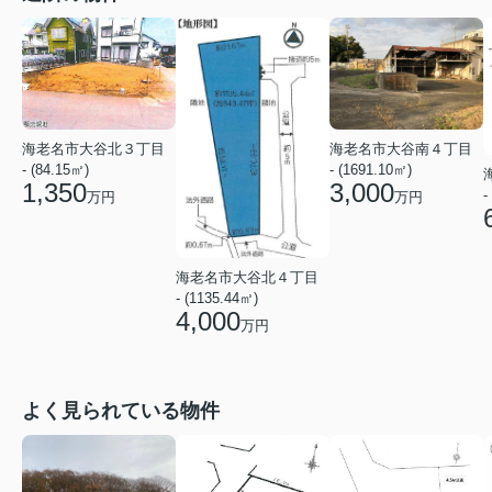
海老名市大谷北３丁目
海老名市大谷南４丁目
- (84.15㎡)
- (1691.10㎡)
1,350
3,000
-
万円
万円
海老名市大谷北４丁目
- (1135.44㎡)
4,000
万円
よく見られている物件