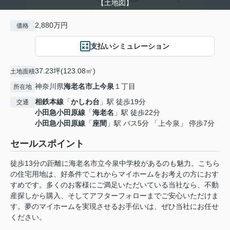
【土地図】
2,880万円
価格
支払いシミュレーション
37.23坪(123.08㎡)
土地面積
神奈川県
海老名市
上今泉
１丁目
所在地
相鉄本線
「
かしわ台
」駅 徒歩19分
交通
小田急小田原線
「
海老名
」駅 徒歩22分
小田急小田原線
「
座間
」駅 バス5分 「上今泉」 停歩7分
セールスポイント
徒歩13分の距離に海老名市立今泉中学校があるのも魅力。こちら
の住宅用地は、好条件でこれからマイホームをお考えの方におす
すめです。多くのお客様にご満足いただいている当社なら、不動
産探しから購入、そしてアフターフォローまでご安心いただけま
す。夢のマイホームを実現させるお手伝いは、ぜひ当社にお任せ
ください。