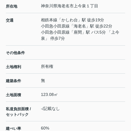
神奈川県
海老名市
上今泉
１丁目
所在地
相鉄本線
「
かしわ台
」駅 徒歩19分
交通
小田急小田原線
「
海老名
」駅 徒歩22分
小田急小田原線
「
座間
」駅 バス5分 「上今
泉」 停歩7分
その他条件
所有権
土地権利
無
建築条件
123.08㎡
土地面積
-/記載なし
私道負担面積 /
セットバック
60%
建ぺい率