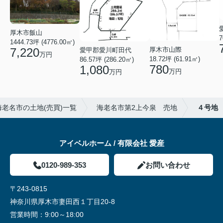
厚木市飯山
7
1444.73坪 (4776.00㎡)
厚木市山際
7,220
愛甲郡愛川町田代
万円
18.72坪 (61.91㎡)
86.57坪 (286.20㎡)
780
1,080
万円
万円
海老名市の土地(売買)一覧
海老名市第2上今泉 売地
４号地
アイベルホーム / 有限会社 愛産
0120-989-353
お問い合わせ
〒243-0815
神奈川県厚木市妻田西１丁目20-8
営業時間：
9:00～18:00