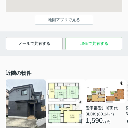
地図アプリで見る
メールで共有する
LINEで共有する
近隣の物件
愛甲郡愛川町田代
3
3LDK (80.14㎡)
1,590
万円