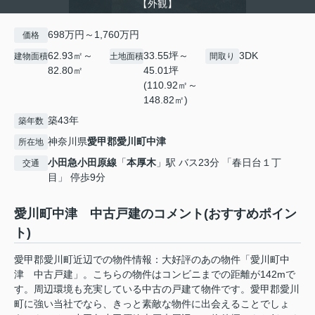
【外観】
698万円～1,760万円
価格
62.93㎡～
33.55坪～
3DK
建物面積
土地面積
間取り
82.80㎡
45.01坪
(110.92㎡～
148.82㎡)
築43年
築年数
神奈川県
愛甲郡愛川町
中津
所在地
小田急小田原線
「
本厚木
」駅 バス23分 「春日台１丁
交通
目」 停歩9分
愛川町中津 中古戸建のコメント(おすすめポイン
ト)
愛甲郡愛川町近辺での物件情報：大好評のあの物件「愛川町中
津 中古戸建」。こちらの物件はコンビニまでの距離が142mで
す。周辺環境も充実している中古の戸建て物件です。愛甲郡愛川
町に強い当社でなら、きっと素敵な物件に出会えることでしょ