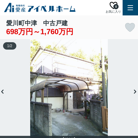
0
お気に入り
愛川町中津 中古戸建
698万円～1,760万円
1
/
2