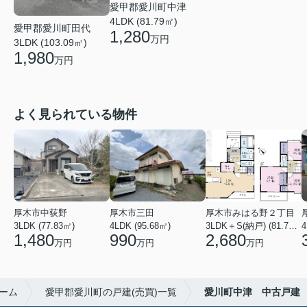
愛甲郡愛川町中津
4LDK (81.79㎡)
愛甲郡愛川町田代
1,280
万円
3LDK (103.09㎡)
1,980
万円
よく見られている物件
厚木市中荻野
厚木市三田
厚木市みはる野２丁目
3LDK (77.83㎡)
4LDK (95.68㎡)
3LDK＋S(納戸) (81.79㎡)
1,480
990
2,680
万円
万円
万円
ーム
愛甲郡愛川町の戸建(売買)一覧
愛川町中津 中古戸建