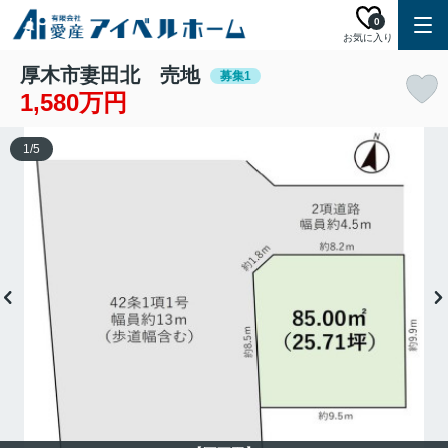
0
お気に入り
厚木市妻田北 売地
募集1
1,580万円
1
/
5