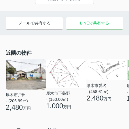
メールで共有する
LINEで共有する
近隣の物件
厚木市愛名
- (458.61㎡)
-
厚木市下荻野
厚木市戸田
2,480
万円
- (153.00㎡)
- (206.99㎡)
1,000
2,480
万円
万円