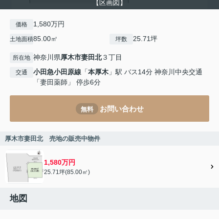
【区画図】
1,580万円
価格
85.00㎡
25.71坪
土地面積
坪数
神奈川県
厚木市
妻田北
３丁目
所在地
小田急小田原線
「
本厚木
」駅 バス14分 神奈川中央交通
交通
「妻田薬師」 停歩6分
お問い合わせ
無料
厚木市妻田北 売地の販売中物件
1,580万円
25.71坪(85.00㎡)
地図