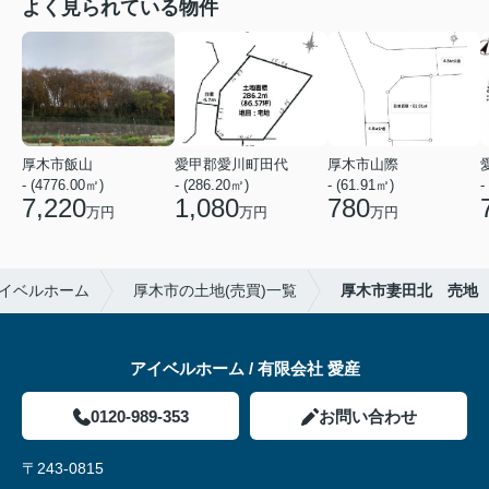
よく見られている物件
厚木市飯山
愛甲郡愛川町田代
厚木市山際
- (4776.00㎡)
- (286.20㎡)
- (61.91㎡)
-
7,220
1,080
780
万円
万円
万円
イベルホーム
厚木市の土地(売買)一覧
厚木市妻田北 売地
アイベルホーム / 有限会社 愛産
0120-989-353
お問い合わせ
〒243-0815