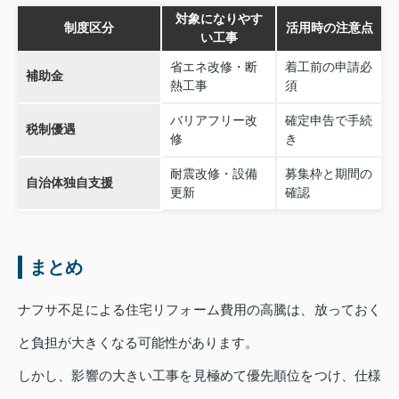
対象になりやす
制度区分
活用時の注意点
い工事
省エネ改修・断
着工前の申請必
補助金
熱工事
須
バリアフリー改
確定申告で手続
税制優遇
修
き
耐震改修・設備
募集枠と期間の
自治体独自支援
更新
確認
まとめ
ナフサ不足による住宅リフォーム費用の高騰は、放っておく
と負担が大きくなる可能性があります。
しかし、影響の大きい工事を見極めて優先順位をつけ、仕様