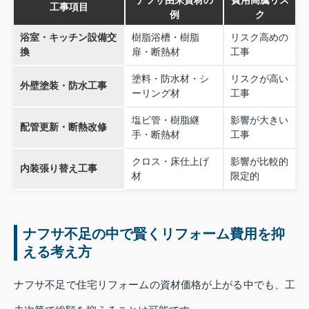
ナフサ由来資材の
費用高騰リス
工事項目
例
ク
浴室・キッチン設備交
樹脂浴槽・樹脂
リスク高めの
換
扉・断熱材
工事
塗料・防水材・シ
リスクが高い
外壁塗装・防水工事
ーリング材
工事
塩ビ管・樹脂継
影響が大きい
配管更新・断熱改修
手・断熱材
工事
クロス・床仕上げ
影響が比較的
内装張り替え工事
材
限定的
ナフサ不足の中で賢くリフォーム費用を抑
える考え方
ナフサ不足で住宅リフォームの資材価格が上がる中でも、工