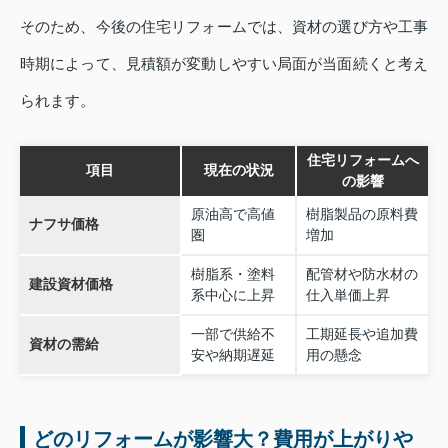
そのため、今後の住宅リフォームでは、資材の選び方や工事
時期によって、見積額が変動しやすい局面が当面続くと考え
られます。
住宅リフォームへ
項目
現在の状況
の影響
原油高で高値
樹脂製品の原料費
ナフサ価格
圏
増加
樹脂系・塗料
配管材や防水材の
建設資材価格
系中心に上昇
仕入単価上昇
一部で供給不
工期延長や追加費
資材の需給
安や納期遅延
用の懸念
どのリフォームが影響大？費用が上がりや