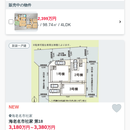
販売中の物件
2,399万円
- / 98.74㎡ / 4LDK
新築一戸建
NEW
海老名市社家
海老名市社家 第18
3,180
3,380
万円～
万円