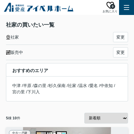
0
お気に入り
社家の買いたい一覧
社家
変更
販売中
変更
おすすめのエリア
中津
/
半原
/
森の里
/
杉久保南
/
社家
/
温水
/
愛名
/
中依知
/
宮の里
/
下川入
5
棟
10
件
中古一戸建