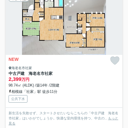
NEW
海老名市社家
中古戸建 海老名市社家
2,399
万円
98.74㎡ (4LDK) /築14年 /2階建
相模線「社家」駅 徒歩11分
公共下水
新生活を失敗せず、スタートさせたいならこちらの「中古戸建 海老名
市社家」はいかがでしょうか。快適な室内環境を持つ、中古の...
もっと
見る