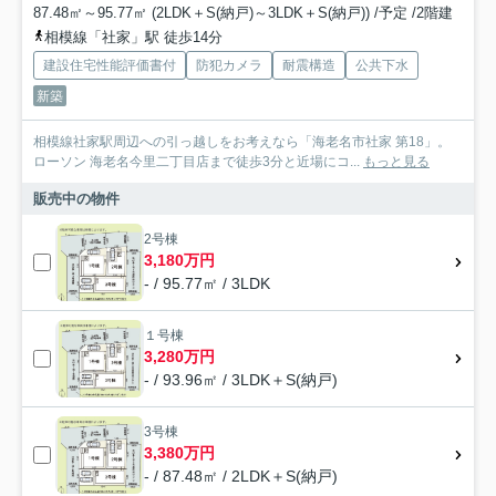
87.48㎡～95.77㎡ (2LDK＋S(納戸)～3LDK＋S(納戸)) /予定 /2階建
相模線「社家」駅 徒歩14分
建設住宅性能評価書付
防犯カメラ
耐震構造
公共下水
新築
相模線社家駅周辺への引っ越しをお考えなら「海老名市社家 第18」。
ローソン 海老名今里二丁目店まで徒歩3分と近場にコ...
もっと見る
販売中の物件
2号棟
3,180万円
- / 95.77㎡ / 3LDK
１号棟
3,280万円
- / 93.96㎡ / 3LDK＋S(納戸)
3号棟
3,380万円
- / 87.48㎡ / 2LDK＋S(納戸)