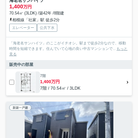
海老名サンハイツ
1,400
万円
70.54㎡ (3LDK) /築42年 /8階建
相模線「社家」駅 徒歩2分
エレベーター
公共下水
「海老名サンハイツ」のここがイチオシ。駅まで徒歩2分なので、移動
時間を短縮できます。住んでいて心地の良い中古マンションで...
もっと
見る
販売中の部屋
7階
1,400万円
7階 / 70.54㎡ / 3LDK
新築一戸建