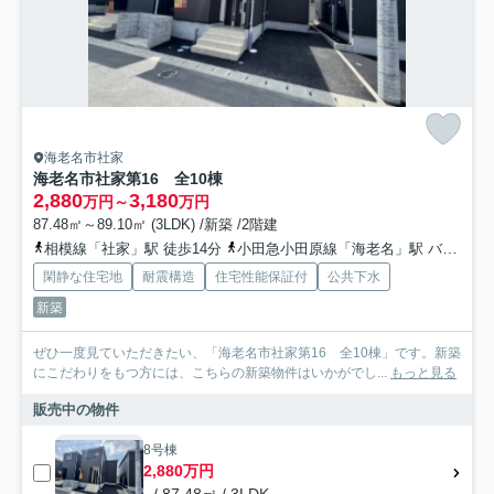
海老名市社家
海老名市社家第16 全10棟
2,880
3,180
万円～
万円
87.48㎡～89.10㎡ (3LDK) /新築 /2階建
相模線「社家」駅 徒歩14分
小田急小田原線「海老名」駅 バス9分 「今里」 停歩9分
閑静な住宅地
耐震構造
住宅性能保証付
公共下水
新築
ぜひ一度見ていただきたい、「海老名市社家第16 全10棟」です。新築
にこだわりをもつ方には、こちらの新築物件はいかがでし...
もっと見る
販売中の物件
8号棟
2,880万円