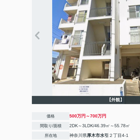
【外観】
500万円～700万円
価格
2DK～3LDK/46.39㎡～55.78㎡
間取り/面積
神奈川県
厚木市
水引
２丁目4-1
所在地