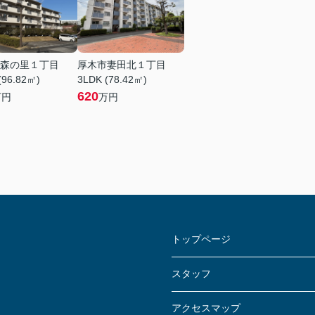
森の里１丁目
厚木市妻田北１丁目
(96.82㎡)
3LDK (78.42㎡)
620
万円
万円
トップページ
スタッフ
アクセスマップ