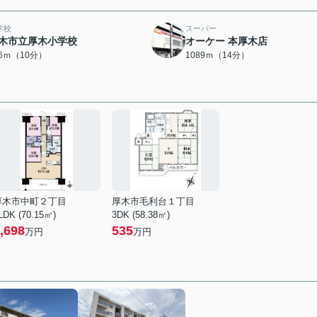
学校
スーパー
木市立厚木小学校
オーケー 本厚木店
66ｍ（10分）
1089ｍ（14分）
厚木市中町２丁目
厚木市毛利台１丁目
LDK (70.15㎡)
3DK (58.38㎡)
,698
535
万円
万円