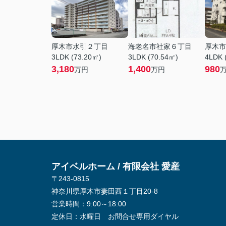
厚木市水引２丁目
海老名市社家６丁目
厚木市
3LDK (73.20㎡)
3LDK (70.54㎡)
4LDK 
3,180
1,400
980
万円
万円
アイベルホーム / 有限会社 愛産
〒243-0815
神奈川県厚木市妻田西１丁目20-8
営業時間：
9:00～18:00
定休日：
水曜日 お問合せ専用ダイヤル