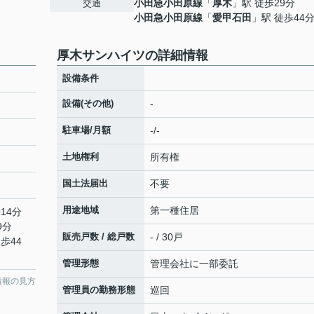
小田急小田原線
「
厚木
」駅 徒歩29分
交通
小田急小田原線
「
愛甲石田
」駅 徒歩44
厚木サンハイツの詳細情報
設備条件
設備(その他)
-
駐車場/月額
-/-
土地権利
所有権
国土法届出
不要
用途地域
第一種住居
14分
9分
販売戸数 / 総戸数
- / 30戸
歩44
管理形態
管理会社に一部委託
情報の見方
管理員の勤務形態
巡回