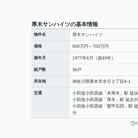
厚木サンハイツの基本情報
物件名
厚木サンハイツ
価格
500万円～700万円
築年月
1977年6月（築49年）
総戸数
30戸
所在地
神奈川県
厚木市
水引
２丁目4-1
交通
小田急小田原線
「
本厚木
」駅 徒歩
小田急小田原線
「
厚木
」駅 徒歩2
小田急小田原線
「
愛甲石田
」駅 徒
分