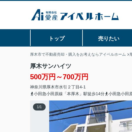
トップ
売りたい
厚木市で不動産売却・購入をお考えならアイベルホーム
厚木サンハイツ
500万円～700万円
神奈川県
厚木市
水引
２丁目4-1
小田急小田原線「本厚木」駅徒歩14分
小田急小田原
1
/
1