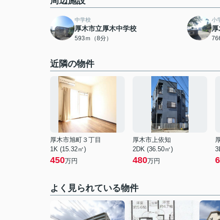
周辺施設
中学校
小
厚木市立厚木中学校
厚
593ｍ（8分）
7
近隣の物件
厚木市旭町３丁目
厚木市上依知
1K (15.32㎡)
2DK (36.50㎡)
3
450
480
6
万円
万円
よく見られている物件