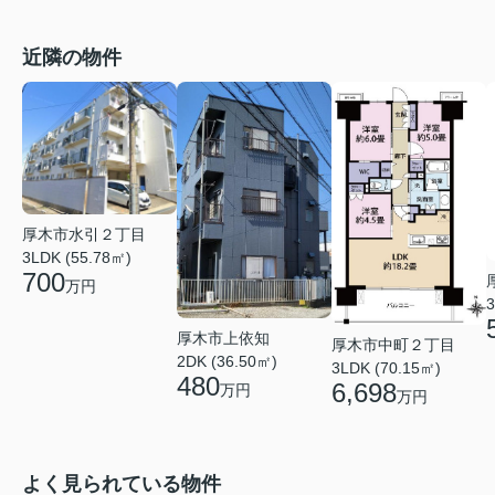
近隣の物件
厚木市水引２丁目
3LDK (55.78㎡)
700
万円
3
厚木市上依知
厚木市中町２丁目
2DK (36.50㎡)
3LDK (70.15㎡)
480
6,698
万円
万円
よく見られている物件