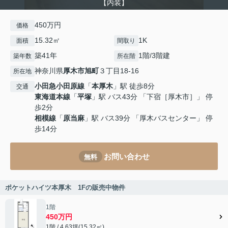
【内装】
450万円
価格
15.32㎡
1K
面積
間取り
築41年
1階/3階建
築年数
所在階
神奈川県
厚木市
旭町
３丁目18-16
所在地
小田急小田原線
「
本厚木
」駅 徒歩8分
交通
東海道本線
「
平塚
」駅 バス43分 「下宿［厚木市］」 停
歩2分
相模線
「
原当麻
」駅 バス39分 「厚木バスセンター」 停
歩14分
お問い合わせ
無料
ポケットハイツ本厚木 1Fの販売中物件
1階
450万円
1階 / 4.63坪(15.32㎡)