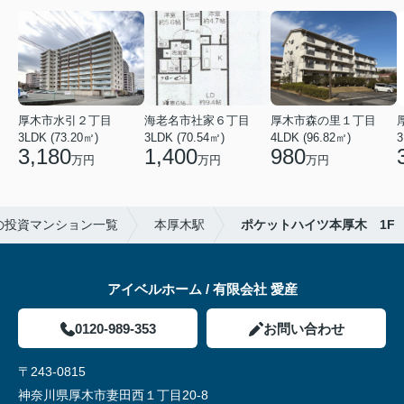
厚木市水引２丁目
海老名市社家６丁目
厚木市森の里１丁目
3LDK (73.20㎡)
3LDK (70.54㎡)
4LDK (96.82㎡)
3
3,180
1,400
980
万円
万円
万円
の投資マンション一覧
本厚木駅
ポケットハイツ本厚木 1F
アイベルホーム / 有限会社 愛産
0120-989-353
お問い合わせ
〒243-0815
神奈川県厚木市妻田西１丁目20-8