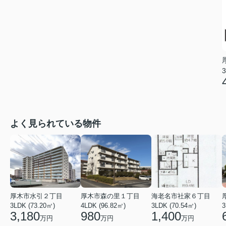
3
よく見られている物件
厚木市水引２丁目
厚木市森の里１丁目
海老名市社家６丁目
3LDK (73.20㎡)
4LDK (96.82㎡)
3LDK (70.54㎡)
3
3,180
980
1,400
万円
万円
万円