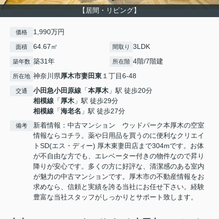
【居間・リビング】
1,990万円
価格
64.67㎡
3LDK
面積
間取り
築31年
4階/7階建
築年数
所在階
神奈川県
厚木市
妻田東
１丁目6-48
所在地
小田急小田原線
「
本厚木
」駅 徒歩20分
交通
相模線
「
厚木
」駅 徒歩29分
相模線
「
海老名
」駅 徒歩27分
新着情報：中古マンション ウッドパーク本厚木の空室
備考
情報ならコチラ。薬や日用品を買うのに便利なクリエイ
トSD(エス・ディー) 厚木東妻田店まで304mです。お体
が不自由な方でも、エレベーター付きの物件なので昇り
降りが安心です。多くの方に好評な、清潔感のある室内
が魅力の中古マンションです。厚木市の不動産情報をお
求めなら、信頼と実績を誇る当社にお任せ下さい。経験
豊富な当社スタッフがしっかりとサポート致します。