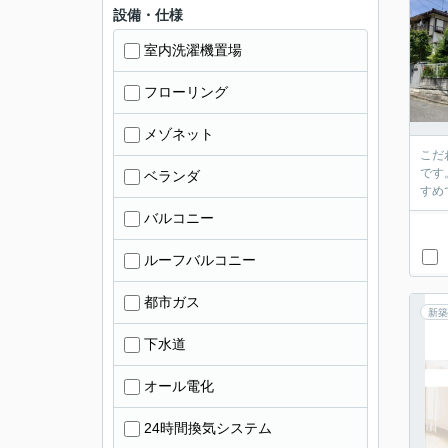
設備・仕様
室内洗濯機置場
フローリング
メゾネット
こだ
です
ベランダ
すめ
バルコニー
ルーフバルコニー
都市ガス
新築
下水道
オール電化
24時間換気システム