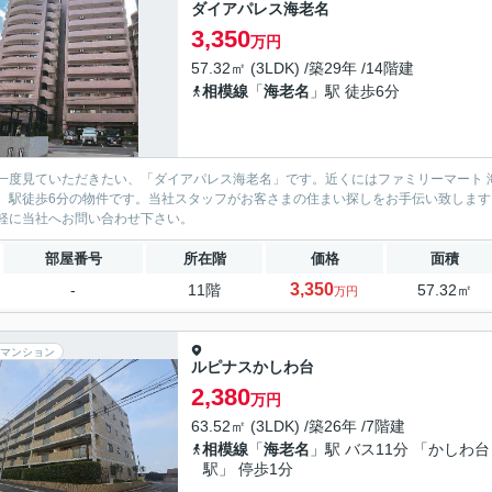
ダイアパレス海老名
3,350
万円
57.32㎡ (3LDK) /築29年 /14階建
相模線
「
海老名
」駅 徒歩6分
一度見ていただきたい、「ダイアパレス海老名」です。近くにはファミリーマート 海
。駅徒歩6分の物件です。当社スタッフがお客さまの住まい探しをお手伝い致しま
軽に当社へお問い合わせ下さい。
部屋番号
所在階
価格
面積
3,350
-
11階
57.32㎡
万円
マンション
ルピナスかしわ台
2,380
万円
63.52㎡ (3LDK) /築26年 /7階建
相模線
「
海老名
」駅 バス11分 「かしわ台
駅」 停歩1分