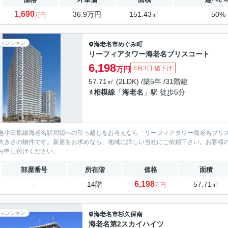
1,690
36.9万円
151.43㎡
50%
万円
マンション
海老名市
めぐみ町
リーフィアタワー海老名ブリスコート
6,198
8月3日 値下げ
万円
57.71㎡ (2LDK) /築5年 /31階建
相模線
「
海老名
」駅 徒歩5分
急小田原線海老名駅周辺への引っ越しをお考えなら「リーフィアタワー海老名ブリスコ
大きさの物件です。新居をお求めなら、地域に詳しい当社にご依頼下さい。お客様
お申し付けください。
部屋番号
所在階
価格
面積
6,198
-
14階
57.71㎡
万円
マンション
海老名市
杉久保南
海老名第2スカイハイツ