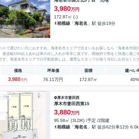
海老名市国分北3丁目 売地
3,980
万円
172.87㎡ (-)
相模線
「
海老名
」駅 徒歩19分
わりで選びたい方におすすめ。海老名市エリアで住まいをお探しなら「海老名市国
。接道幅10m以上あれば車の出し入れが非常に楽です。開放的で明るく快適に過ご
です。海老名市エリアでの不動産探しは、優秀なスタッフが揃う当社にお任せくだ
価格
坪単価
面積
建ぺい
3,980
76.11万円
172.87㎡
40
万円
一戸建
厚木市
妻田西
厚木市妻田西第15
3,880
万円
95.58㎡ (3LDK) /予定 /2階建
相模線
「
海老名
」駅 徒歩62分車12分 6.0