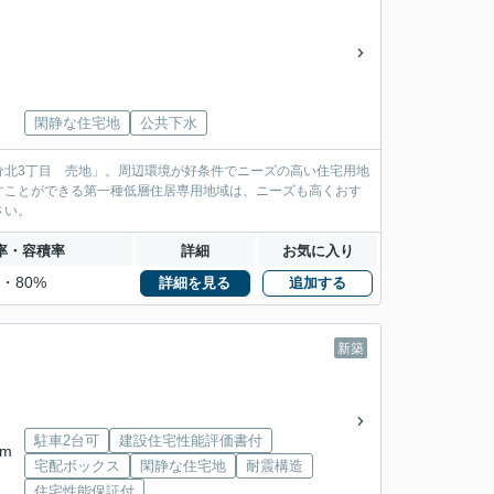
閑静な住宅地
公共下水
分北3丁目 売地」。周辺環境が好条件でニーズの高い住宅用地
すことができる第一種低層住居専用地域は、ニーズも高くおす
さい。
率・容積率
詳細
お気に入り
%・80%
詳細を見る
追加する
新築
駐車2台可
建設住宅性能評価書付
km
宅配ボックス
閑静な住宅地
耐震構造
住宅性能保証付