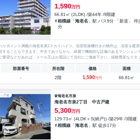
1,590
万円
66.81㎡ (2LDK) /築44年 /9階建
相模線
「
海老名
」駅 バス9分 「新道」 停
分
わりポイント満載の海老名第2スカイハイツ。浴室乾燥機付きの物件は、浴室を暖
防することもできます。中古でありながら、綺麗で機能的な設備のあるマンション
ご要望などがあれば、メール又はお電話にて当社にご連絡下さい。経験豊富なスタ
部屋番号
所在階
価格
面積
1,590
-
2階
66.81㎡
万円
一戸建
海老名市
泉
海老名市泉2丁目 中古戸建
5,300
万円
129.73㎡ (4LDK＋S(納戸)) /築29年 /3階建
相模線
「
海老名
」駅 徒歩17分