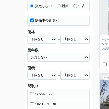
指定しない
新築
中古
販売中のみ表示
価格
～
ぜひ
です
お気
築年数
面積
～
中古
間取り
ワンルーム
1K/1DK/1LDK