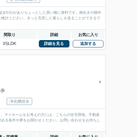
(徒歩5分)がありちょっとした買い物に便利です。南向きの物件
ご検討ください。きっと充実した暮らしを送ることができるで
間取り
詳細
お気に入り
3SLDK
詳細を見る
追加する
停歩
浄化槽排水
です。マイホームをお考えの方には、こちらの住宅用地。不動産
求める条件や夢をお聞かせください。お問い合わせをお待ちし
率・容積率
詳細
お気に入り