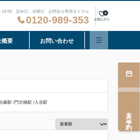
0～18:00 定休日：水曜日 お問合せ専用ダイヤル
0
0120-989-353
お気に入り
社概要
お問い合わせ
覧
当麻駅
/
門沢橋駅
/
入谷駅
来店予約