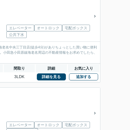
エレベーター
オートロック
宅配ボックス
公共下水
老名中央三丁目店(徒歩4分)がありちょっとした買い物に便利
す。小田急小田原線海老名周辺の不動産情報をお求めでしたら、
間取り
詳細
お気に入り
3LDK
詳細を見る
追加する
エレベーター
オートロック
宅配ボックス