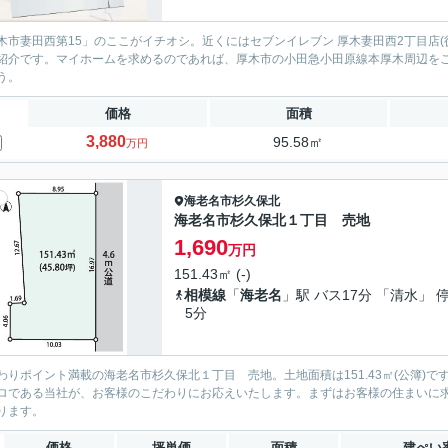
木市妻田西第15」のここがイチオシ。近くにはセブンイレブン 厚木妻田西2丁目店
紹介です。マイホームを求めるのであれば、厚木市の小田急小田原線本厚木周辺を
う。
価格
面積
3,880
95.58㎡
万円
海老名市
杉久保北
海老名市杉久保北１丁目 売地
1,690
万円
151.43㎡ (-)
相模線
「
海老名
」駅 バス17分 「清水」 
5分
わりポイント満載の海老名市杉久保北１丁目 売地。土地面積は151.43㎡(公簿)
ロである当社が、お客様のこだわりにお応えいたします。まずはお客様の住まいに
ります。
価格
坪単価
面積
建ぺい