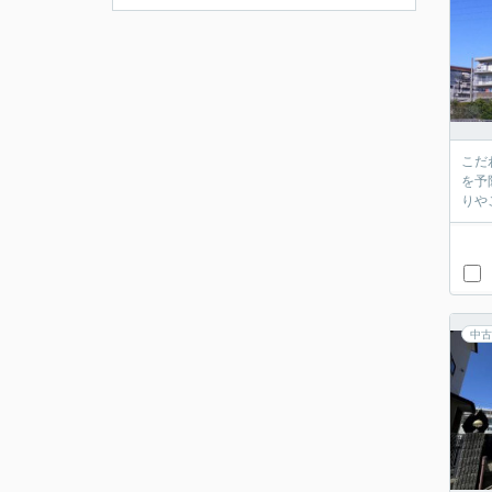
こだ
を予
りや
中古