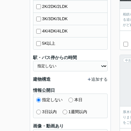
2K/2DK/2LDK
相鉄
3K/3DK/3LDK
る追
がど
4K/4DK/4LDK
5K以上
駅・バス停からの時間
中古
建物構造
追加する
情報公開日
指定しない
本日
3日以内
1週間以内
厚木
りま
をご
画像・動画あり