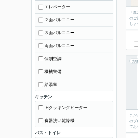
エレベーター
「厚
のご
２面バルコニー
しょ
３面バルコニー
両面バルコニー
個別空調
売地
機械警備
給湯室
キッチン
IHクッキングヒーター
こだ
食器洗い乾燥機
のプ
てお
バス・トイレ