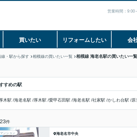
営業時間：9:0
買いたい
リフォームしたい
会
相模線 海老名駅の買いたい一
沿線・駅から探す
相模線の買いたい一覧
すすめの駅
厚木駅
/
海老名駅
/
厚木駅
/
愛甲石田駅
/
海老名駅
/
社家駅
/
かしわ台駅
/
原
23
件
マンション
海老名市
中央