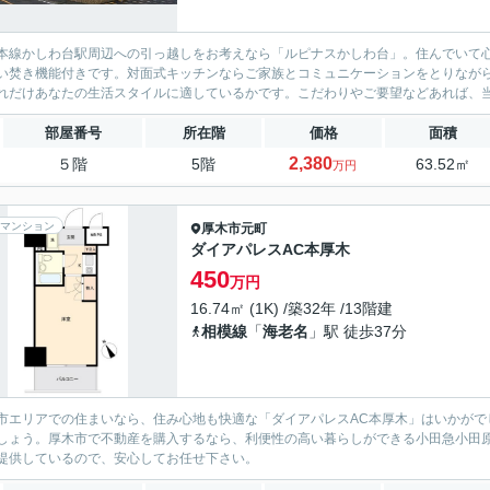
本線かしわ台駅周辺への引っ越しをお考えなら「ルピナスかしわ台」。住んでいて
い焚き機能付きです。対面式キッチンならご家族とコミュニケーションをとりなが
れだけあなたの生活スタイルに適しているかです。こだわりやご要望などあれば、
部屋番号
所在階
価格
面積
2,380
５階
5階
63.52㎡
万円
マンション
厚木市
元町
ダイアパレスAC本厚木
450
万円
16.74㎡ (1K) /築32年 /13階建
相模線
「
海老名
」駅 徒歩37分
市エリアでの住まいなら、住み心地も快適な「ダイアパレスAC本厚木」はいかがで
しょう。厚木市で不動産を購入するなら、利便性の高い暮らしができる小田急小田
提供しているので、安心してお任せ下さい。