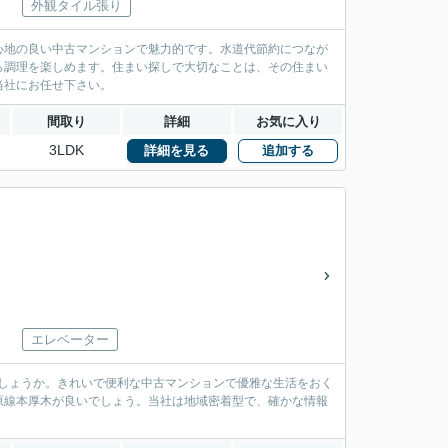
外観タイル張り
心地の良い中古マンションで魅力的です。水道代節約につなが
ら調理を楽しめます。住まい探しで大切なことは、その住まい
当社にお任せ下さい。
間取り
詳細
お気に入り
3LDK
詳細を見る
追加する
エレベーター
しょうか。きれいで便利な中古マンションで優雅な生活をおく
原線本厚木が良いでしょう。当社は地域密着型で、確かな情報