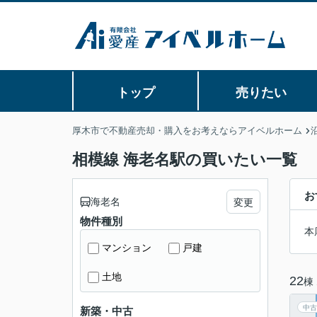
トップ
売りたい
厚木市で不動産売却・購入をお考えならアイベルホーム
相模線 海老名駅の買いたい一覧
お
海老名
変更
物件種別
本
マンション
戸建
土地
22
棟
中古
新築・中古