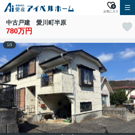
0
お気に入り
中古戸建 愛川町半原
780万円
1
/
3