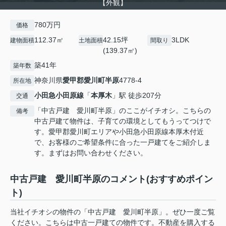
【外観】
780万円
価格
112.37㎡
42.15坪
3LDK
建物面積
土地面積
間取り
(139.37㎡)
築41年
築年数
神奈川県
愛甲郡愛川町
半原
4778-4
所在地
小田急小田原線
「
本厚木
」駅 徒歩207分
交通
「中古戸建 愛川町半原」のここがイチオシ。こちらの
備考
中古戸建て物件は、子育ての環境としてもうってつけで
す。愛甲郡愛川町エリアや小田急小田原線本厚木付近
で、お客様のご希望条件に合った一戸建てをご紹介しま
す。まずはお問い合わせください。
中古戸建 愛川町半原のコメント(おすすめポイン
ト)
当社イチオシの物件の「中古戸建 愛川町半原」。ぜひ一度ご覧
ください。こちらは中古一戸建ての物件です。不動産を購入する