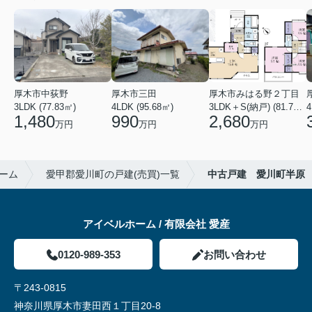
厚木市中荻野
厚木市三田
厚木市みはる野２丁目
3LDK (77.83㎡)
4LDK (95.68㎡)
3LDK＋S(納戸) (81.79㎡)
1,480
990
2,680
万円
万円
万円
ーム
愛甲郡愛川町の戸建(売買)一覧
中古戸建 愛川町半原
アイベルホーム / 有限会社 愛産
0120-989-353
お問い合わせ
〒243-0815
神奈川県厚木市妻田西１丁目20-8