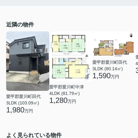
近隣の物件
愛甲郡愛川町田代
4
3LDK (80.14㎡)
1,590
万円
愛甲郡愛川町中津
4LDK (81.79㎡)
愛甲郡愛川町田代
1,280
万円
3LDK (103.09㎡)
1,980
万円
よく見られている物件