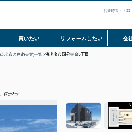
営業時間：9:0
買いたい
リフォームしたい
会
海老名市国分寺台5丁目
海老名市の戸建(売買)一覧
」停歩3分