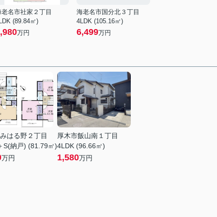
海老名市社家２丁目
海老名市国分北３丁目
LDK (89.84㎡)
4LDK (105.16㎡)
,980
6,499
万円
万円
みはる野２丁目
厚木市飯山南１丁目
＋S(納戸) (81.79㎡)
4LDK (96.66㎡)
0
1,580
万円
万円