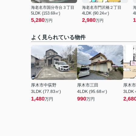
海老名市国分寺台３丁目
海老名市門沢橋２丁目
5LDK (153.69㎡)
4LDK (90.24㎡)
4
5,280
2,980
1
万円
万円
よく見られている物件
厚木市中荻野
厚木市三田
厚木市
3LDK (77.83㎡)
4LDK (95.68㎡)
3LDK
1,480
990
2,68
万円
万円