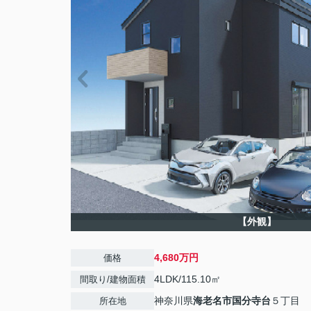
【外観】
4,680万円
価格
4LDK/115.10㎡
間取り/建物面積
神奈川県
海老名市
国分寺台
５丁目
所在地