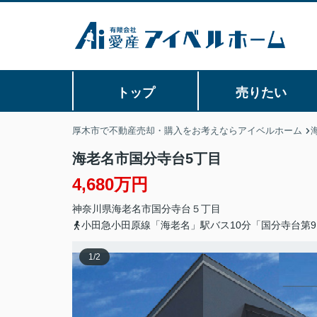
トップ
売りたい
厚木市で不動産売却・購入をお考えならアイベルホーム
海老名市国分寺台5丁目
4,680万円
神奈川県
海老名市
国分寺台
５丁目
小田急小田原線「海老名」駅バス10分「国分寺台第9
1
/
2