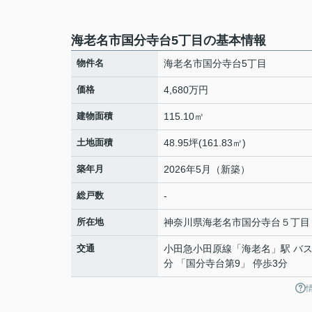
海老名市国分寺台5丁目の基本情報
物件名
海老名市国分寺台5丁目
価格
4,680万円
建物面積
115.10㎡
土地面積
48.95坪(161.83㎡)
築年月
2026年5月（新築）
総戸数
-
所在地
神奈川県
海老名市
国分寺台
５丁目
交通
小田急小田原線
「
海老名
」駅 バス
分 「国分寺台第9」 停歩3分