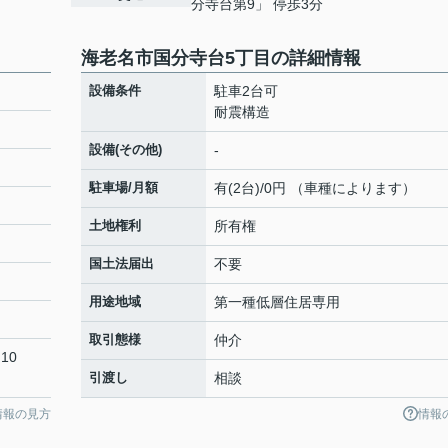
分寺台第9」 停歩3分
海老名市国分寺台5丁目の詳細情報
設備条件
駐車2台可
耐震構造
設備(その他)
-
駐車場/月額
有(2台)/0円 （車種によります）
土地権利
所有権
国土法届出
不要
用途地域
第一種低層住居専用
取引態様
仲介
10
引渡し
相談
情報の見方
情報