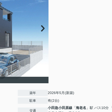
2026年5月(新築)
築年
有(2台)
駐車
小田急小田原線
「
海老名
」駅 バス10分 
交通