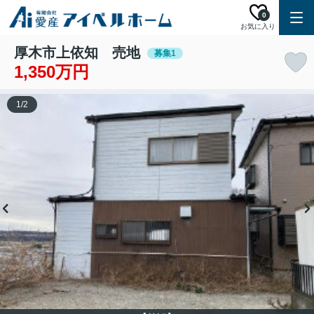
0
お気に入り
厚木市上依知 売地
募集1
1,350万円
1
/
2