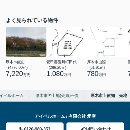
よく見られている物件
厚木市飯山
愛甲郡愛川町田代
厚木市山際
- (4776.00㎡)
- (286.20㎡)
- (61.91㎡)
-
7,220
1,080
780
万円
万円
万円
イベルホーム
厚木市の土地(売買)一覧
厚木市上依知 売地
アイベルホーム / 有限会社 愛産
0120-989-353
お問い合わせ