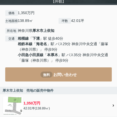
【外観】
1,350万円
価格
138.89㎡
42.01坪
土地面積
坪数
神奈川県
厚木市
上依知
所在地
相模線
「
下溝
」駅 徒歩40分
交通
相鉄本線
「
海老名
」駅 バス29分 神奈川中央交通「藤塚
（神奈川県）」 停歩9分
小田急小田原線
「
本厚木
」駅 バス35分 神奈川中央交通
「藤塚（神奈川県）」 停歩9分
お問い合わせ
無料
厚木市上依知 売地の販売中物件
1,350万円
42.01坪(138.89㎡)