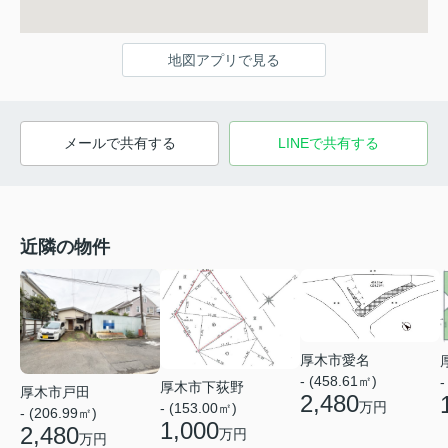
地図アプリで見る
メールで共有する
LINEで共有する
近隣の物件
厚木市愛名
- (458.61㎡)
-
厚木市下荻野
厚木市戸田
2,480
万円
- (153.00㎡)
- (206.99㎡)
1,000
2,480
万円
万円