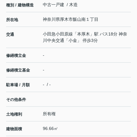
中古一戸建 / 木造
種別 / 建物構造
神奈川県
厚木市
飯山南
１丁目
所在地
小田急小田原線
「
本厚木
」駅 バス18分 神奈
交通
川中央交通「小金」 停歩3分
-
修繕積立金
-
修繕積立基金
- / -
駐車場 / 月額
その他条件
所有権
土地権利
96.66㎡
建物面積