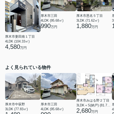
厚木市三田
厚木市恩名５丁目
4LDK (95.68㎡)
3
3LDK (71.62㎡)
990
1,880
万円
万円
厚木市妻田南１丁目
4LDK (104.33㎡)
4,580
万円
よく見られている物件
厚木市みはる野２丁目
厚木市三田
厚木市中荻野
3LDK＋S(納戸) (81.79㎡)
4LDK (95.68㎡)
3LDK (77.83㎡)
2,680
万円