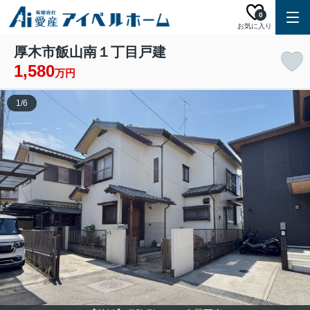
0
お気に入り
厚木市飯山南１丁目戸建
1,580
万円
1
/
6