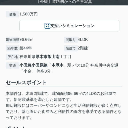
【外観】道路側からの全景写真
1,580万円
価格
支払いシミュレーション
96.66㎡
4LDK
建物面積
間取り
築44年
2階建
築年数
階建て
神奈川県
厚木市
飯山南
１丁目
所在地
小田急小田原線
「
本厚木
」駅 バス18分 神奈川中央交通
交通
「小金」 停歩3分
セールスポイント
本物件は、木造2階建て、建物面積96.66㎡の4LDKのお部屋で
す。新耐震基準を満たした建物です。
周辺施設にはスーパーやコンビニなど生活利便施設が多く点在し
ており、落ち着いた街並みと利便性の両方を享受できる物件とな
っております。