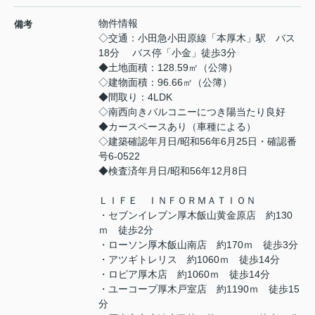
物件情報
備考
◇交通：小田急小田原線「本厚木」駅 バス
18分 バス停「小金」徒歩3分
◆土地面積：128.59㎡（公簿）
◇建物面積：96.66㎡（公簿）
◆間取り：4LDK
◇南西向きバルコニーにつき陽当たり良好
◆カースペースあり（車種による）
◇建築確認年月日/昭和56年6月25日・確認番
号6-0522
◆検査済年月日/昭和56年12月8日
ＬＩＦＥ ＩＮＦＯＲＭＡＴＩＯＮ
・セブンイレブン厚木飯山黄金原店 約130
ｍ 徒歩2分
・ローソン厚木飯山南店 約170ｍ 徒歩3分
・アツギトレリス 約1060ｍ 徒歩14分
・ロピア厚木店 約1060ｍ 徒歩14分
・ユーコープ厚木戸室店 約1190ｍ 徒歩15
分