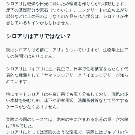
シロアリは乾燥や日光に弱いため蟻道を作りながら移動します。
床下の基礎部分や束石（つかいし）、コンクリートの立ち上がり
部分などに土の筋のようなものが見られた場合は、シロアリが生
息しているサインかもしれません。
シロアリはアリではない？
実はシロアリは名前に「アリ」とついていますが、生物学上はア
リの仲間ではありません。
シロアリはゴキブリに近い昆虫で、日本で住宅被害をもたらす代
表的な種類として「ヤマトシロアリ」と「イエシロアリ」が知ら
れています。
特にヤマトシロアリは神奈川県でも広く分布しており、湿気の多
い木材を好むため、床下や浴室周辺、洗面所付近などで発生する
ケースが少なくありません。
実際に今回のケースでは、木材の中に含まれる水分の量＝含水率
は26％でした。
シロアリにとっては楽園のような環境で、実際にはゴキブリの仲