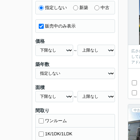
指定しない
新築
中古
販売中のみ表示
価格
～
広さ
して
アド
築年数
面積
～
間取り
中古
ワンルーム
1K/1DK/1LDK