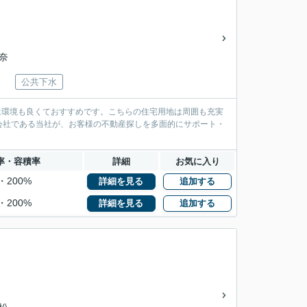
神奈
公共下水
地は環境も良くておすすめです。こちらの住宅用地は周囲も充実
会社である当社が、お客様の不動産探しを多面的にサポート・
率・容積率
詳細
お気に入り
・200%
詳細を見る
追加する
・200%
詳細を見る
追加する