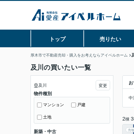
トップ
売りたい
厚木市で不動産売却・購入をお考えならアイベルホーム
及川の買いたい一覧
お
及川
変更
物件種別
中
マンション
戸建
土地
2
3
棟
売地
新築・中古