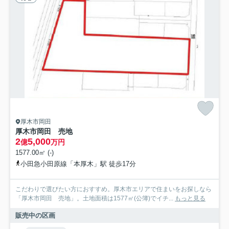
厚木市岡田
厚木市岡田 売地
2
5,000
億
万円
1577.00㎡ (-)
小田急小田原線「本厚木」駅 徒歩17分
こだわりで選びたい方におすすめ。厚木市エリアで住まいをお探しなら
「厚木市岡田 売地」。土地面積は1577㎡(公簿)でイチ...
もっと見る
販売中の区画