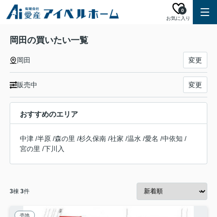
0
お気に入り
岡田の買いたい一覧
岡田
変更
販売中
変更
おすすめのエリア
中津
/
半原
/
森の里
/
杉久保南
/
社家
/
温水
/
愛名
/
中依知
/
宮の里
/
下川入
3
棟
3
件
売地