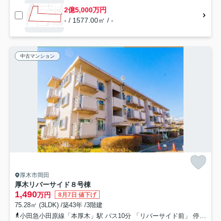
2億5,000万円
- / 1577.00㎡ / -
中古マンション
厚木市岡田
厚木リバーサイド８号棟
1,490
万円
8月7日 値下げ
75.28㎡ (3LDK) /築43年 /3階建
小田急小田原線「本厚木」駅 バス10分 「リバーサイド前」 停歩2分