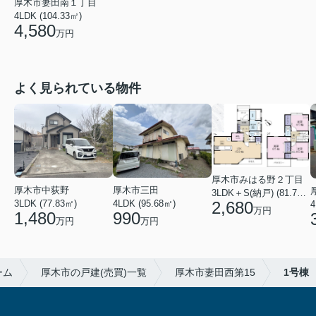
厚木市妻田南１丁目
4LDK (104.33㎡)
4,580
万円
よく見られている物件
厚木市みはる野２丁目
厚木市三田
厚木市中荻野
3LDK＋S(納戸) (81.79㎡)
4LDK (95.68㎡)
3LDK (77.83㎡)
2,680
万円
990
1,480
万円
万円
ーム
厚木市の戸建(売買)一覧
厚木市妻田西第15
1号棟