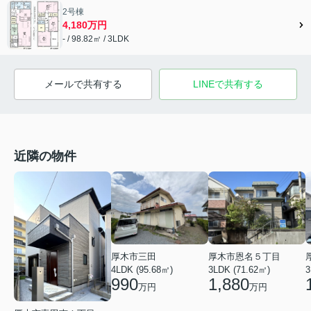
2号棟
4,180万円
- / 98.82㎡ / 3LDK
メールで共有する
LINEで共有する
近隣の物件
厚木市三田
厚木市恩名５丁目
4LDK (95.68㎡)
3
3LDK (71.62㎡)
990
1,880
万円
万円