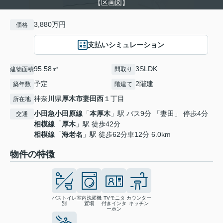
【区画図】
3,880万円
価格
支払いシミュレーション
95.58㎡
3SLDK
建物面積
間取り
予定
2階建
築年数
階建て
神奈川県
厚木市
妻田西
１丁目
所在地
小田急小田原線
「
本厚木
」駅 バス9分 「妻田」 停歩4分
交通
相模線
「
厚木
」駅 徒歩42分
相模線
「
海老名
」駅 徒歩62分車12分 6.0km
物件の特徴
バストイレ
室内洗濯機
TVモニタ
カウンター
別
置場
付きインタ
キッチン
ーホン