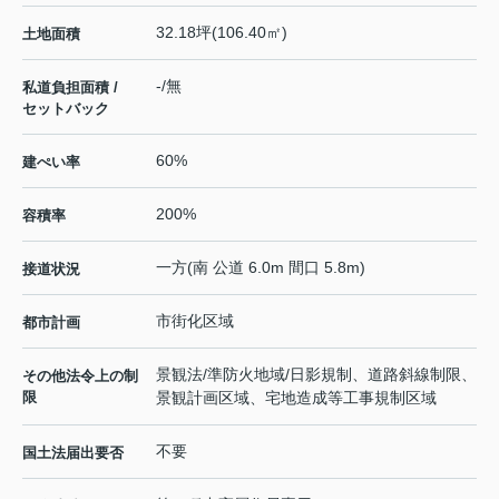
32.18坪(106.40㎡)
土地面積
-/無
私道負担面積 /
セットバック
60%
建ぺい率
200%
容積率
一方(南 公道 6.0m 間口 5.8m)
接道状況
市街化区域
都市計画
景観法/準防火地域/日影規制、道路斜線制限、
その他法令上の制
限
景観計画区域、宅地造成等工事規制区域
不要
国土法届出要否