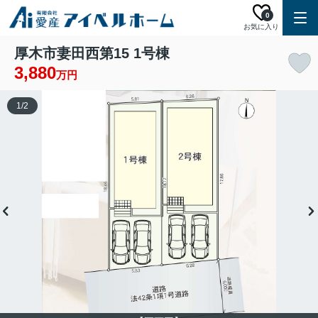
0
お気に入り
厚木市妻田西第15 1号棟
3,880
万円
1
/
2