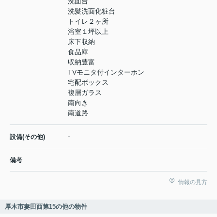
洗面台
洗髪洗面化粧台
トイレ２ヶ所
浴室１坪以上
床下収納
食品庫
収納豊富
TVモニタ付インターホン
宅配ボックス
複層ガラス
南向き
南道路
-
設備(その他)
備考
情報の見方
厚木市妻田西第15の他の物件