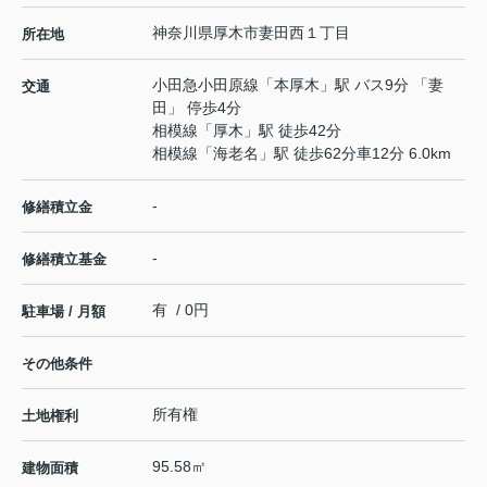
神奈川県
厚木市
妻田西
１丁目
所在地
小田急小田原線
「
本厚木
」駅 バス9分 「妻
交通
田」 停歩4分
相模線
「
厚木
」駅 徒歩42分
相模線
「
海老名
」駅 徒歩62分車12分 6.0km
-
修繕積立金
-
修繕積立基金
有 / 0円
駐車場 / 月額
その他条件
所有権
土地権利
95.58㎡
建物面積