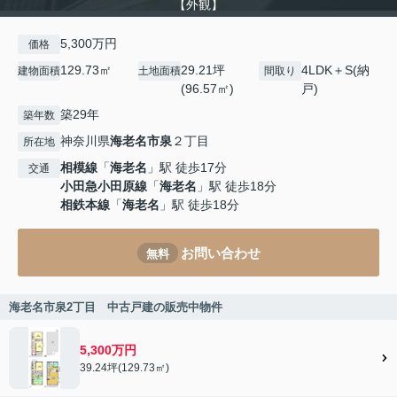
【外観】
5,300万円
価格
129.73㎡
29.21坪
4LDK＋S(納
建物面積
土地面積
間取り
(96.57㎡)
戸)
築29年
築年数
神奈川県
海老名市
泉
２丁目
所在地
相模線
「
海老名
」駅 徒歩17分
交通
小田急小田原線
「
海老名
」駅 徒歩18分
相鉄本線
「
海老名
」駅 徒歩18分
お問い合わせ
無料
海老名市泉2丁目 中古戸建の販売中物件
5,300万円
39.24坪(129.73㎡)