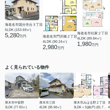
海老名市国分寺台３丁目
5LDK (153.69㎡)
海老名市社家２丁目
5,280
万円
海老名市門沢橋２丁目
4LDK (89.84㎡)
4LDK (90.24㎡)
1,980
万円
2,980
万円
よく見られている物件
厚木市中荻野
厚木市三田
厚木市みはる野２丁目
3LDK (77.83㎡)
4LDK (95.68㎡)
3LDK＋S(納戸) (81.79㎡)