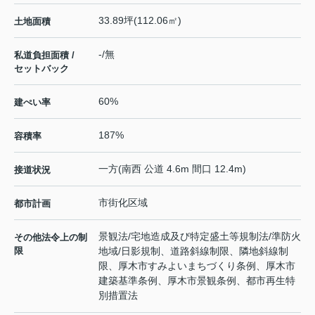
33.89坪(112.06㎡)
土地面積
-/無
私道負担面積 /
セットバック
60%
建ぺい率
187%
容積率
一方(南西 公道 4.6m 間口 12.4m)
接道状況
市街化区域
都市計画
景観法/宅地造成及び特定盛土等規制法/準防火
その他法令上の制
限
地域/日影規制、道路斜線制限、隣地斜線制
限、厚木市すみよいまちづくり条例、厚木市
建築基準条例、厚木市景観条例、都市再生特
別措置法