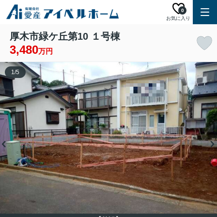
0
お気に入り
厚木市緑ケ丘第10 １号棟
3,480
万円
1
/
5