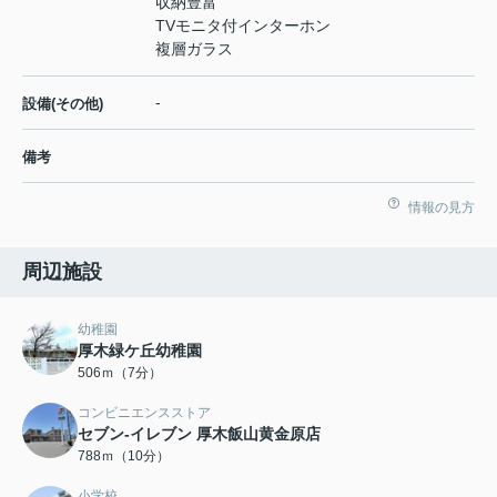
収納豊富
TVモニタ付インターホン
複層ガラス
-
設備(その他)
備考
情報の見方
周辺施設
幼稚園
厚木緑ケ丘幼稚園
506ｍ（7分）
コンビニエンスストア
セブン-イレブン 厚木飯山黄金原店
788ｍ（10分）
小学校