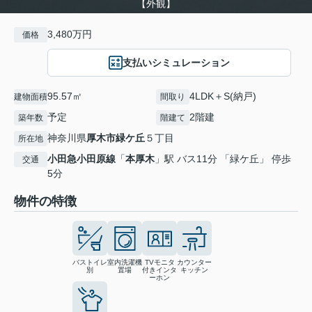
【外観】
3,480万円
価格
支払いシミュレーション
95.57㎡
4LDK＋S(納戸)
建物面積
間取り
予定
2階建
築年数
階建て
神奈川県
厚木市
緑ケ丘
５丁目
所在地
小田急小田原線
「
本厚木
」駅 バス11分 「緑ケ丘」 停歩
交通
5分
物件の特徴
バストイレ
室内洗濯機
TVモニタ
カウンター
別
置場
付きインタ
キッチン
ーホン