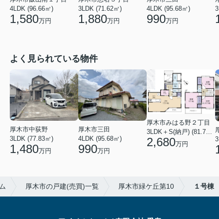
4LDK (96.66㎡)
4LDK (95.68㎡)
3
3LDK (71.62㎡)
1,580
990
1,880
万円
万円
万円
よく見られている物件
厚木市みはる野２丁目
厚木市三田
厚木市中荻野
3LDK＋S(納戸) (81.79㎡)
4LDK (95.68㎡)
3LDK (77.83㎡)
2,680
3
万円
990
1,480
万円
万円
ム
厚木市の戸建(売買)一覧
厚木市緑ケ丘第10
１号棟