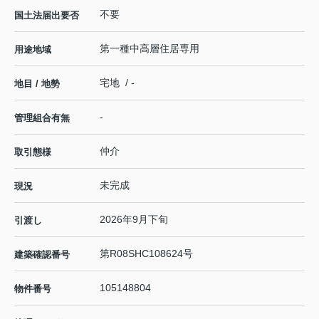
不要
国土法届出要否
第一種中高層住居専用
用途地域
宅地 / -
地目 / 地勢
-
管理組合有無
仲介
取引態様
未完成
現況
2026年9月下旬
引渡し
第R08SHC108624号
建築確認番号
105148804
物件番号