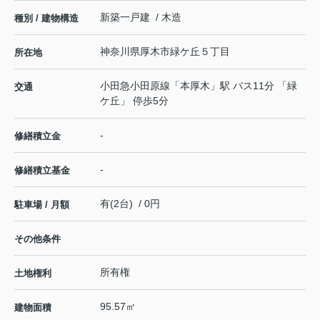
新築一戸建 / 木造
種別 / 建物構造
神奈川県
厚木市
緑ケ丘
５丁目
所在地
小田急小田原線
「
本厚木
」駅 バス11分 「緑
交通
ケ丘」 停歩5分
-
修繕積立金
-
修繕積立基金
有(2台) / 0円
駐車場 / 月額
その他条件
所有権
土地権利
95.57㎡
建物面積