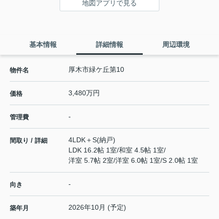
地図アプリで見る
基本情報
詳細情報
周辺環境
厚木市緑ケ丘第10
物件名
3,480万円
価格
-
管理費
4LDK＋S(納戸)
間取り / 詳細
LDK 16.2帖 1室
/
和室 4.5帖 1室
/
洋室 5.7帖 2室
/
洋室 6.0帖 1室
/
S 2.0帖 1室
-
向き
2026年10月 (予定)
築年月