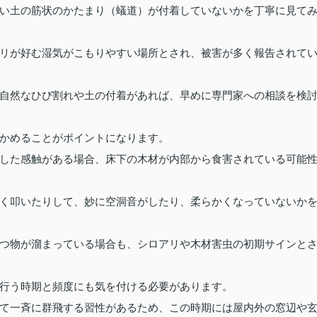
い土の筋状のかたまり（蟻道）が付着していないかを丁寧に見て
リが好む湿気がこもりやすい場所とされ、被害が多く報告されて
自然なひび割れや土の付着があれば、早めに専門家への相談を検
かめることがポイントになります。
した感触がある場合、床下の木材が内部から食害されている可能
く叩いたりして、妙に空洞音がしたり、柔らかくなっていないか
つ物が溜まっている場合も、シロアリや木材害虫の初期サインと
行う時期と頻度にも気を付ける必要があります。
て一斉に群飛する習性があるため、この時期には屋内外の窓辺や