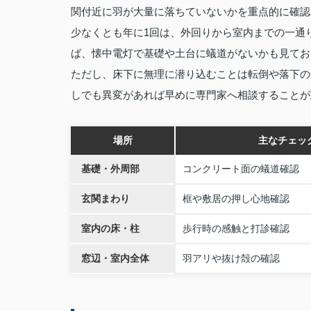
関付近に羽が大量に落ちていないかを重点的に確認
少なくとも年に1回は、外回りから室内までの一通
ば、懐中電灯で基礎や土台に蟻道がないかも見てお
ただし、床下に無理に潜り込むことは転倒や落下の
しでも異変があれば早めに専門家へ相談することが
場所
主なチェッ
基礎・外周部
コンクリート面の蟻道確認
玄関まわり
框や敷居の押し心地確認
室内の床・柱
歩行時の感触と打診確認
窓辺・室内全体
羽アリや抜け殻の確認