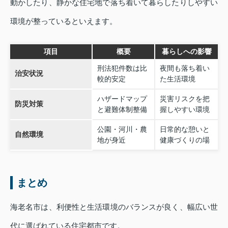
動かしたり、静かな住宅地で落ち着いて暮らしたりしやすい
環境が整っているといえます。
項目
概要
暮らしへの影響
刑法犯件数は比
夜間も落ち着い
治安状況
較的安定
た生活環境
ハザードマップ
災害リスクを把
防災対策
と避難体制整備
握しやすい環境
公園・河川・農
日常的な憩いと
自然環境
地が身近
健康づくりの場
まとめ
海老名市は、利便性と生活環境のバランスが良く、幅広い世
代に選ばれている住宅都市です。