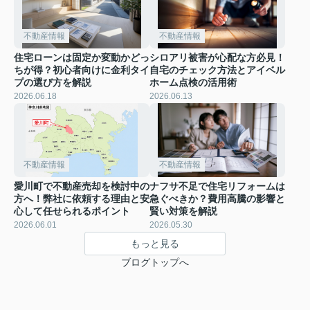
不動産情報
不動産情報
住宅ローンは固定か変動かどっ
シロアリ被害が心配な方必見！
ちが得？初心者向けに金利タイ
自宅のチェック方法とアイベル
プの選び方を解説
ホーム点検の活用術
2026.06.18
2026.06.13
不動産情報
不動産情報
愛川町で不動産売却を検討中の
ナフサ不足で住宅リフォームは
方へ！弊社に依頼する理由と安
急ぐべきか？費用高騰の影響と
心して任せられるポイント
賢い対策を解説
2026.06.01
2026.05.30
もっと見る
ブログトップへ