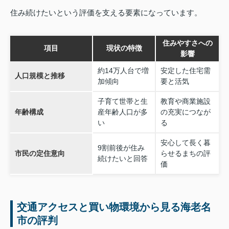
住み続けたいという評価を支える要素になっています。
住みやすさへの
項目
現状の特徴
影響
約14万人台で増
安定した住宅需
人口規模と推移
加傾向
要と活気
子育て世帯と生
教育や商業施設
年齢構成
産年齢人口が多
の充実につなが
い
る
安心して長く暮
9割前後が住み
市民の定住意向
らせるまちの評
続けたいと回答
価
交通アクセスと買い物環境から見る海老名
市の評判