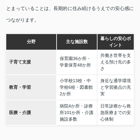
とまっていることは、長期的に住み続けるうえでの安心感に
つながります。
暮らしの安心ポ
分野
主な施設数
イント
共働き世帯を支
保育園36か所・
子育て支援
える預け先の多
学童保育48か所
さ
小学校13校・中
身近な通学環境
教育・学習
学校6校・図書館
と学習拠点の充
2か所
実
病院4か所・診療
日常診療から救
医療・介護
所101か所・介護
急医療までの安
施設多数
心体制