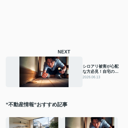
NEXT
シロアリ被害が心配
な方必見！自宅のチ
ェック方法とアイベ
2026.06.13
ルホーム点検の活用
術
”不動産情報”おすすめ記事