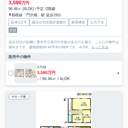
3,590
万円
96.46㎡ (4LDK) /予定 /2階建
相模線「門沢橋」駅 徒歩29分
駐車2台可
建設住宅性能評価書付
耐震構造
公共下水
新築
徒歩10分の距離に厚木市立相川中学校があるのも魅力。こちらの物件は
南向きです。建物面積96.46平米の物件です。4LDK...
もっと見る
販売中の物件
A号棟
3,590万円
- / 96.46㎡ / 4LDK
中古一戸建