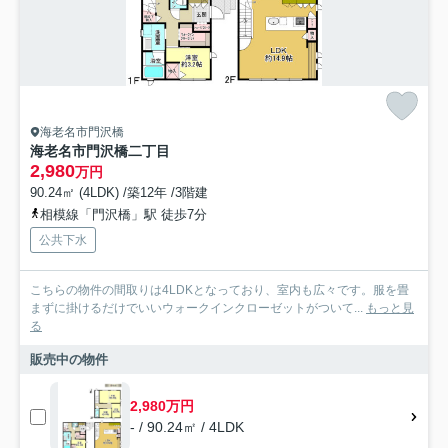
海老名市門沢橋
海老名市門沢橋二丁目
2,980
万円
90.24㎡ (4LDK) /築12年 /3階建
相模線「門沢橋」駅 徒歩7分
公共下水
こちらの物件の間取りは4LDKとなっており、室内も広々です。服を畳
まずに掛けるだけでいいウォークインクローゼットがついて...
もっと見
る
販売中の物件
2,980万円
- / 90.24㎡ / 4LDK