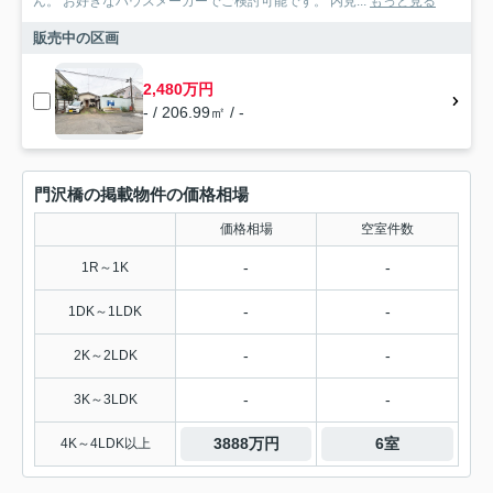
ん。 お好きなハウスメーカーでご検討可能です。 内見...
もっと見る
販売中の区画
2,480万円
- / 206.99㎡ / -
門沢橋の掲載物件の価格相場
価格相場
空室件数
-
-
1R～1K
-
-
1DK～1LDK
-
-
2K～2LDK
-
-
3K～3LDK
3888万円
6室
4K～4LDK以上