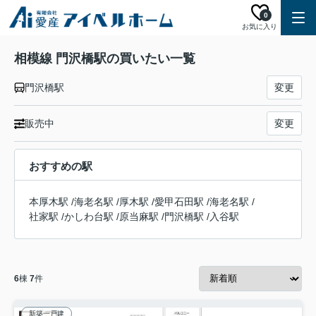
0
お気に入り
相模線 門沢橋駅の買いたい一覧
門沢橋駅
変更
販売中
変更
おすすめの駅
本厚木駅
/
海老名駅
/
厚木駅
/
愛甲石田駅
/
海老名駅
/
社家駅
/
かしわ台駅
/
原当麻駅
/
門沢橋駅
/
入谷駅
6
棟
7
件
新築一戸建