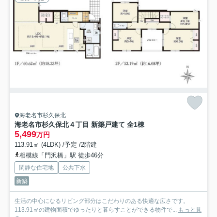
海老名市杉久保北
海老名市杉久保北４丁目 新築戸建て 全1棟
5,499
万円
113.91㎡ (4LDK) /予定 /2階建
相模線「門沢橋」駅 徒歩46分
閑静な住宅地
公共下水
新築
生活の中心になるリビング部分はこだわりのある快適な広さです。
113.91㎡の建物面積でゆったりと暮らすことができる物件で...
もっと見