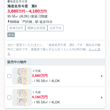
海老名市今里
海老名市今里 第8
3,880
4,180
万円～
万円
95.58㎡ (4LDK) /新築 /2階建
相模線「門沢橋」駅 徒歩31分
駐車2台可
閑静な住宅地
公共下水
新築
ぜひ一度見ていただきたい、「海老名市今里 第8」です。南向きの物
件のご紹介です。家族皆で暮らすなら広々とした4LDKの物...
もっと見
る
販売中の物件
３号棟
3,880万円
- / 95.58㎡ / 4LDK
１号棟
4,180万円
- / 95.58㎡ / 4LDK