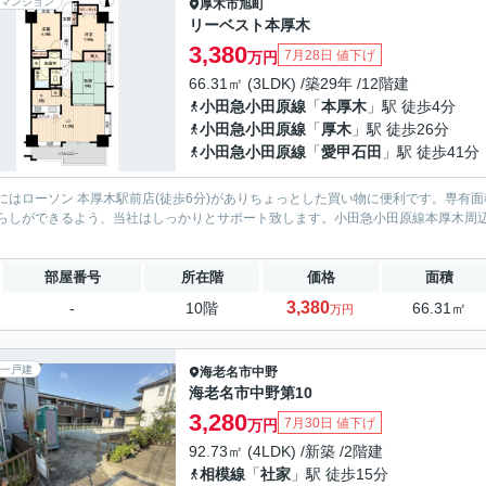
マンション
厚木市
旭町
リーベスト本厚木
3,380
7月28日 値下げ
万円
66.31㎡ (3LDK) /築29年 /12階建
小田急小田原線
「
本厚木
」駅 徒歩4分
小田急小田原線
「
厚木
」駅 徒歩26分
小田急小田原線
「
愛甲石田
」駅 徒歩41分
にはローソン 本厚木駅前店(徒歩6分)がありちょっとした買い物に便利です。専有面
らしができるよう、当社はしっかりとサポート致します。小田急小田原線本厚木周
。
部屋番号
所在階
価格
面積
3,380
-
10階
66.31㎡
万円
一戸建
海老名市
中野
海老名市中野第10
3,280
7月30日 値下げ
万円
92.73㎡ (4LDK) /新築 /2階建
相模線
「
社家
」駅 徒歩15分