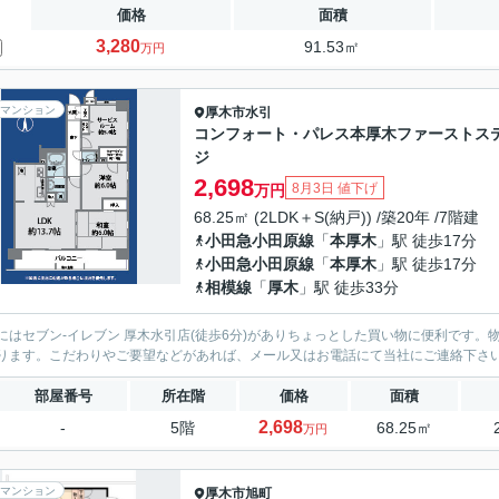
価格
面積
3,280
91.53㎡
万円
マンション
厚木市
水引
コンフォート・パレス本厚木ファーストス
ジ
2,698
8月3日 値下げ
万円
68.25㎡ (2LDK＋S(納戸)) /築20年 /7階建
小田急小田原線
「
本厚木
」駅 徒歩17分
小田急小田原線
「
本厚木
」駅 徒歩17分
相模線
「
厚木
」駅 徒歩33分
にはセブン-イレブン 厚木水引店(徒歩6分)がありちょっとした買い物に便利です
ります。こだわりやご要望などがあれば、メール又はお電話にて当社にご連絡下さ
部屋番号
所在階
価格
面積
2,698
-
5階
68.25㎡
万円
マンション
厚木市
旭町