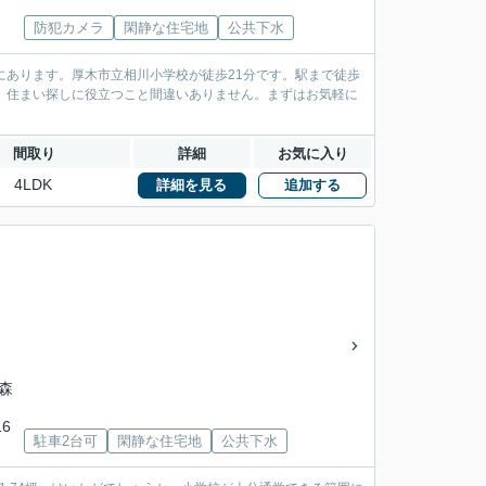
防犯カメラ
閑静な住宅地
公共下水
にあります。厚木市立相川小学校が徒歩21分です。駅まで徒歩
、住まい探しに役立つこと間違いありません。まずはお気軽に
間取り
詳細
お気に入り
4LDK
詳細を見る
追加する
「森
6
駐車2台可
閑静な住宅地
公共下水