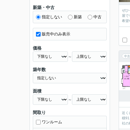
新築・中古
ぜひ
屋で
指定しない
新築
中古
希望
販売中のみ表示
価格
～
中古
築年数
面積
～
間取り
近く
積9
ワンルーム
社の