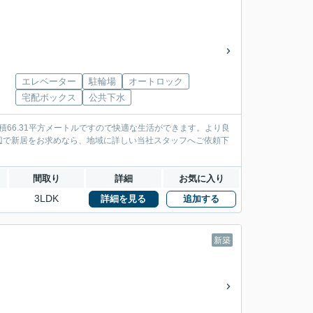
エレベーター
駐輪場
オートロック
宅配ボックス
公共下水
積66.31平方メートルですので快適な生活ができます。より良
辺で新居をお求めなら、地域に詳しい当社スタッフへご依頼下
間取り
詳細
お気に入り
3LDK
詳細を見る
追加する
新築