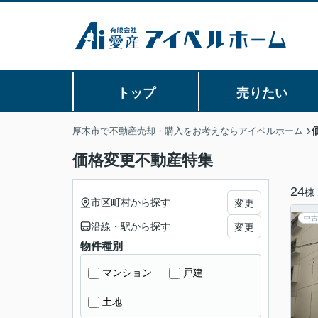
トップ
売りたい
厚木市で不動産売却・購入をお考えならアイベルホーム
価格変更不動産特集
24
棟
市区町村から探す
変更
中古
沿線・駅から探す
変更
物件種別
マンション
戸建
土地