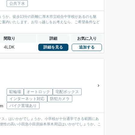
公共下水
ょうか。徒歩13分の距離に厚木市立睦合中学校があるのも魅
ご案内いたします。お引っ越しをお考えなら、ご希望条件など
間取り
詳細
お気に入り
4LDK
詳細を見る
追加する
駐輪場
オートロック
宅配ボックス
インターネット対応
防犯カメラ
km
バイク置場あり
クス」はいかがでしょうか。小学校が十分通学できる範囲にあ
利便性の高い小田急小田原線本厚木周辺はいかがでしょうか。こ