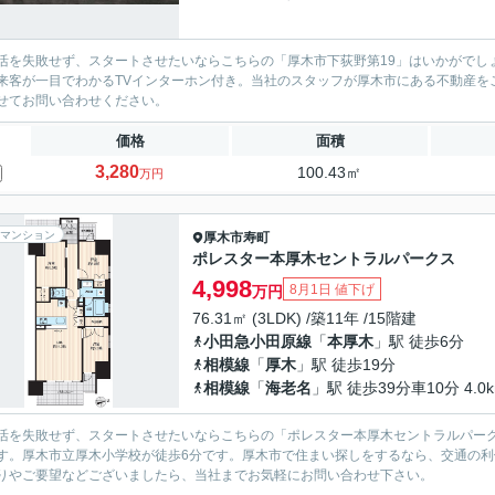
活を失敗せず、スタートさせたいならこちらの「厚木市下荻野第19」はいかがでし
来客が一目でわかるTVインターホン付き。当社のスタッフが厚木市にある不動産を
せてお問い合わせください。
価格
面積
3,280
100.43㎡
万円
マンション
厚木市
寿町
ポレスター本厚木セントラルパークス
4,998
8月1日 値下げ
万円
76.31㎡ (3LDK) /築11年 /15階建
小田急小田原線
「
本厚木
」駅 徒歩6分
相模線
「
厚木
」駅 徒歩19分
相模線
「
海老名
」駅 徒歩39分車10分 4.0
活を失敗せず、スタートさせたいならこちらの「ポレスター本厚木セントラルパー
す。厚木市立厚木小学校が徒歩6分です。厚木市で住まい探しをするなら、交通の
りやご要望などございましたら、当社までお気軽にお問い合わせ下さい。