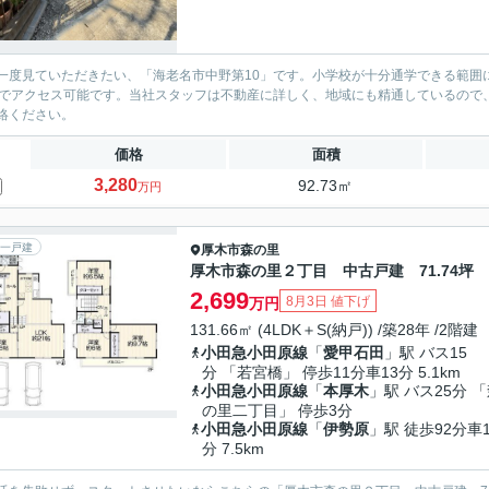
一度見ていただきたい、「海老名市中野第10」です。小学校が十分通学できる範囲
分でアクセス可能です。当社スタッフは不動産に詳しく、地域にも精通しているので
絡ください。
価格
面積
3,280
92.73㎡
万円
一戸建
厚木市
森の里
厚木市森の里２丁目 中古戸建 71.74坪
2,699
8月3日 値下げ
万円
131.66㎡ (4LDK＋S(納戸)) /築28年 /2階建
小田急小田原線
「
愛甲石田
」駅 バス15
分 「若宮橋」 停歩11分車13分 5.1km
小田急小田原線
「
本厚木
」駅 バス25分 
の里二丁目」 停歩3分
小田急小田原線
「
伊勢原
」駅 徒歩92分車1
分 7.5km