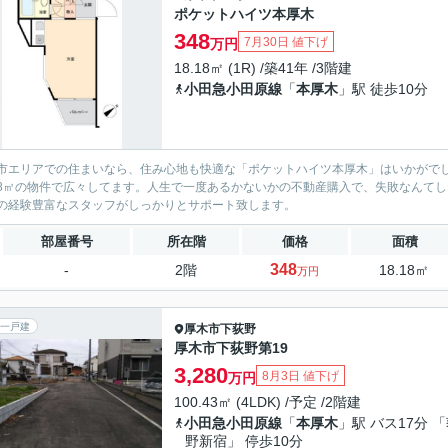
ポケットハイツ本厚木
348
7月30日 値下げ
万円
18.18㎡ (1R) /築41年 /3階建
小田急小田原線
「
本厚木
」駅 徒歩10分
市エリアでの住まいなら、住み心地も快適な「ポケットハイツ本厚木」はいかがでし
.18㎡の物件で広々してます。人生で一度あるかないかの不動産購入で、失敗なんて
の経験豊富なスタッフがしっかりとサポート致します。
部屋番号
所在階
価格
面積
348
-
2階
18.18㎡
万円
一戸建
厚木市
下荻野
厚木市下荻野第19
3,280
8月3日 値下げ
万円
100.43㎡ (4LDK) /予定 /2階建
小田急小田原線
「
本厚木
」駅 バス17分 
野新宿」 停歩10分