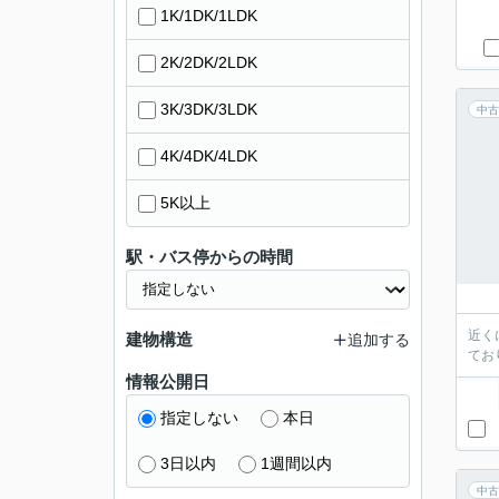
1K/1DK/1LDK
2K/2DK/2LDK
3K/3DK/3LDK
中古
4K/4DK/4LDK
5K以上
駅・バス停からの時間
近く
建物構造
追加する
てお
情報公開日
指定しない
本日
3日以内
1週間以内
中古