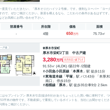
一度見ていただきたい、「厚木そりだハイツ２号棟」です。便利なスーパー「ヨークマ
すので、ぜひご検討ください。新居を構えるなら、こだわりの条件があるはずです
などお気軽にお問い合わせ下さい。
部屋番号
所在階
価格
面積
650
-
4階
75.73㎡
万円
一戸建
厚木市
栄町
厚木市栄町2丁目 中古戸建
3,280
8月6日 値下げ
万円
91.53㎡ (4LDK) /築22年 /2階建
小田急小田原線
「
本厚木
」駅 徒歩11分
東海道本線
「
平塚
」駅 バス43分 「本厚
南口」 停歩15分
相模線
「
厚木
」駅 徒歩35分車9分 2.5km
にはセブンイレブン 厚木水引店(徒歩6分)がありちょっとした買い物に便利です。
1.53平米の物件です。不動産探しで重視しているポイントを、当社にお聞かせくだ
利用をご検討ください。