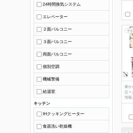
24時間換気システム
エレベーター
２面バルコニー
中古
３面バルコニー
両面バルコニー
個別空調
機械警備
家か
給湯室
広々
情報
キッチン
IHクッキングヒーター
食器洗い乾燥機