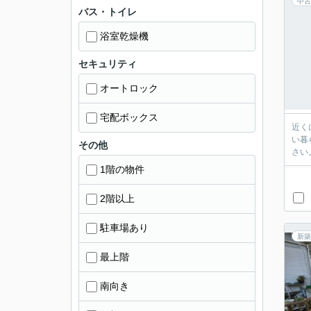
中古
バス・トイレ
浴室乾燥機
セキュリティ
オートロック
宅配ボックス
近く
い暮
その他
さい
1階の物件
2階以上
駐車場あり
新築
最上階
南向き