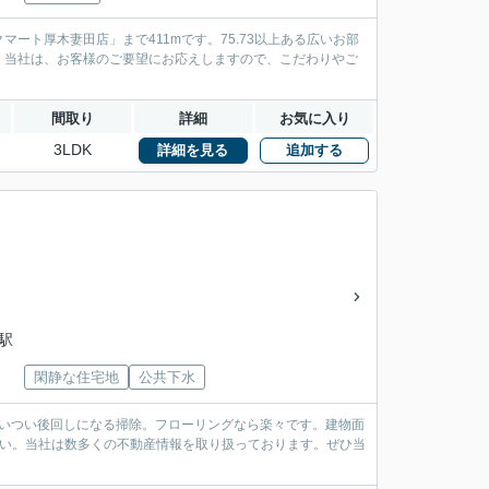
ート厚木妻田店」まで411mです。75.73以上ある広いお部
。当社は、お客様のご要望にお応えしますので、こだわりやご
間取り
詳細
お気に入り
3LDK
詳細を見る
追加する
木駅
閑静な住宅地
公共下水
ついつい後回しになる掃除。フローリングなら楽々です。建物面
さい。当社は数多くの不動産情報を取り扱っております。ぜひ当