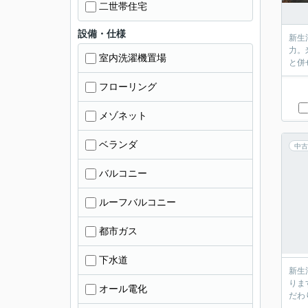
二世帯住宅
設備・仕様
新生
力。
室内洗濯機置場
と併
フローリング
メゾネット
ベランダ
中古
バルコニー
ルーフバルコニー
都市ガス
下水道
新生
りま
オール電化
だわ