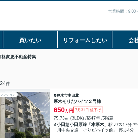
営業時間：9:0
買いたい
リフォームしたい
会
価格変更不動産特集
24
件
マンション
厚木市
妻田北
厚木そりだハイツ２号棟
650
7月31日 値下げ
万円
75.73㎡ (3LDK) /築47年 /5階建
小田急小田原線
「
本厚木
」駅 バス17分 
川中央交通「そりだハイツ前」 停歩4分