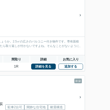
ょうか。2.5㎡の広さのバルコニー付き物件です。専有面積
したら取り返しが付かないですよね。そんなことがないように、
間取り
詳細
お気に入り
1R
詳細を見る
追加する
新築
「荻
駐車2台可
閑静な住宅地
耐震構造