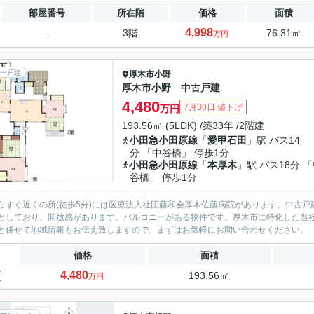
部屋番号
所在階
価格
面積
4,998
-
3階
76.31㎡
万円
一戸建
厚木市
小野
厚木市小野 中古戸建
4,480
7月30日 値下げ
万円
193.56㎡ (5LDK) /築33年 /2階建
小田急小田原線
「
愛甲石田
」駅 バス14
分 「中谷橋」 停歩1分
小田急小田原線
「
本厚木
」駅 バス18分 
谷橋」 停歩1分
らすぐ近くの所(徒歩5分)には医療法人社団藤和会厚木佐藤病院があります。中古戸
としており、開放感があります。バルコニーがある物件です。厚木市に特化した当
と併せて地域情報もお伝え致しますので、まずはお気軽にお問い合わせください。
価格
面積
4,480
193.56㎡
万円